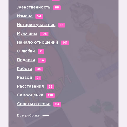
Женственность
88
Измена
54
Истории участниц
12
Мужчины
198
Начало отношений
141
О любви
71
Подарки
34
Работа
40
Развод
21
Расставания
28
Самооценка
138
Советы о семье
114
Все рубрики