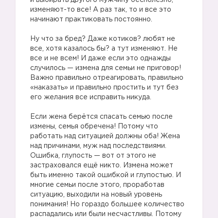
и выбирать другого мужчину бесполезно,
изменяют-то все! А раз так, то и все это
начинают практиковать постоянно.
Ну что за бред? Даже котиков? любят не
все, хотя казалось бы? а тут изменяют. Не
все и не всем! И даже если это однажды
случилось — измена для семьи не приговор!
Важно правильно отреагировать, правильно
«наказать» и правильно простить и тут без
его желания все исправить никуда.
Если жена берётся спасать семью после
измены, семья обречена! Потому что
работать над ситуацией должны оба! Жена
над причинами, муж над последствиями.
Ошибка, глупость — вот от этого не
застраховался ещё никто. Измена может
быть именно такой ошибкой и глупостью. И
многие семьи после этого, проработав
ситуацию, выходили на новый уровень
понимания! Но гораздо большее количество
распадались или были несчастливы. Потому