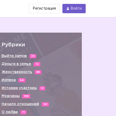
Регистрация
Войти
Рубрики
Выйти замуж
33
Деньги в семье
72
Женственность
88
Измена
54
Истории участниц
12
Мужчины
198
Начало отношений
141
О любви
71