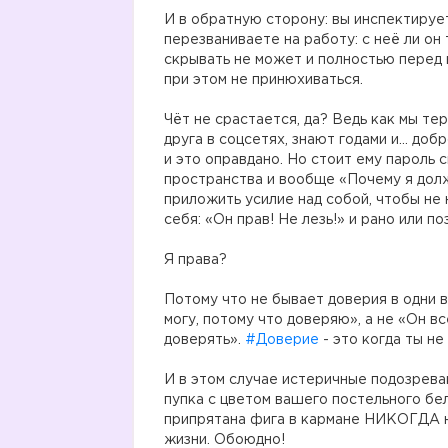
И в обратную сторону: вы инспектируе
перезваниваете на работу: с неё ли он 
скрывать не может и полностью перед 
при этом не принюхиваться.
Чёт не срастается, да? Ведь как мы те
друга в соцсетях, знают годами и… до
и это оправдано. Но стоит ему пароль 
пространства и вообще «Почему я долж
приложить усилие над собой, чтобы не
себя: «Он прав! Не лезь!» и рано или по
Я права?
Потому что не бывает доверия в одни 
могу, потому что доверяю», а не «Он вс
доверять».
#Доверие
- это когда ты н
И в этом случае истеричные подозревак
пупка с цветом вашего постельного бе
припрятана фига в кармане НИКОГДА не
жизни. Обоюдно!