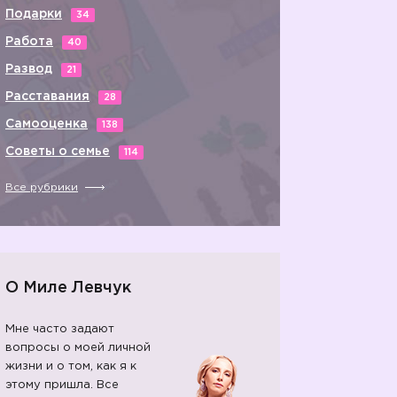
Подарки
34
Работа
40
Развод
21
Расставания
28
Самооценка
138
Советы о семье
114
Все рубрики
О Миле Левчук
Мне часто задают
вопросы о моей личной
жизни и о том, как я к
этому пришла. Все