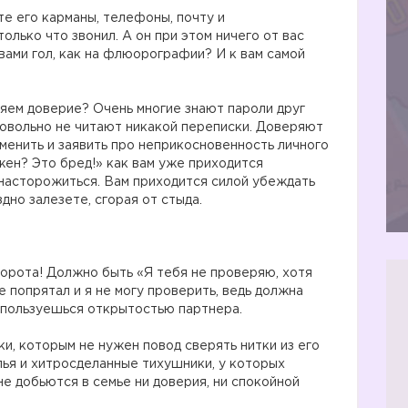
те его карманы, телефоны, почту и
только что звонил. А он при этом ничего от вас
вами гол, как на флюорографии? И к вам самой
ряем доверие? Очень многие знают пароли друг
бровольно не читают никакой переписки. Доверяют
сменить и заявить про неприкосновенность личного
ен? Это бред!» как вам уже приходится
 насторожиться. Вам приходится силой убеждать
здно залезете, сгорая от стыда.
ворота! Должно быть «Я тебя не проверяю, хотя
е попрятал и я не могу проверить, ведь должна
е пользуешься открытостью партнера.
и, которым не нужен повод сверять нитки из его
лья и хитросделанные тихушники, у которых
 добьются в семье ни доверия, ни спокойной