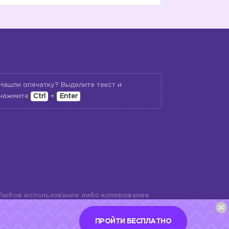
Нашли опечатку? Выделите текст и
нажмите
Ctrl
+
Enter
Любое использование либо копирование
териалов сайта, элементов дизайна и
шь с разрешения правообладателя и
ПРОЙТИ БЕСПЛАТНО