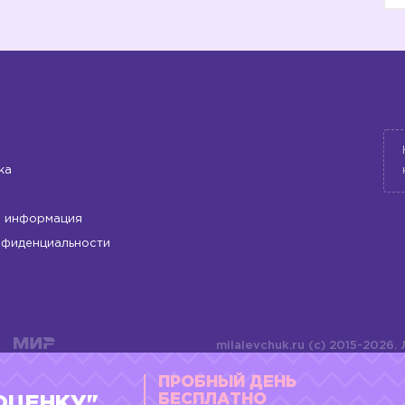
ка
 информация
нфиденциальности
milalevchuk.ru (c) 2015-2026.
материалов или подборки ма
ПРОБНЫЙ ДЕНЬ
оформления допускается ли
4784701701072
БЕСПЛАТНО
ОЦЕНКУ"