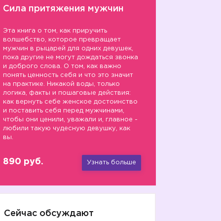
Сила притяжения мужчин
Эта книга о том, как приручить
волшебство, которое превращает
мужчин в рыцарей для одних девушек,
пока другие не могут дождаться звонка
и доброго слова. О том, как важно
понять ценность себя и что это значит
на практике. Никакой воды, только
логика, факты и пошаговые действия:
как вернуть себе женское достоинство
и поставить себя перед мужчинами,
чтобы они ценили, уважали и, главное -
любили такую чудесную девушку, как
вы.
890 руб.
Узнать больше
Сейчас обсуждают