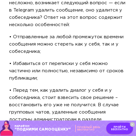
несложно, возникает следующий вопрос — если
в Telegram удалить сообщение, оно удалится у
собеседника? Ответ на этот вопрос содержит
несколько особенностей:
• Отправленные за любой промежуток времени
сообщения можно стереть как у себя, так и у
собеседника;
• Избавиться от переписки у себя можно
частично или полностью, независимо от сроков
публикации;
• Перед тем, как удалить диалог у себя и у
собеседника, стоит взвесить свое решение –
восстановить его уже не получится. В случае
групповых чатов, удаленные сообщения
доступны администраторам в разделе
«Недавние действия»;
МАРАФОН
ПРОЙТИ
ПРОБНЫЙ ДЕНЬ
"ПОДНИМИ САМООЦЕНКУ"
БЕСПЛАТНО
БЕСПЛАТНО