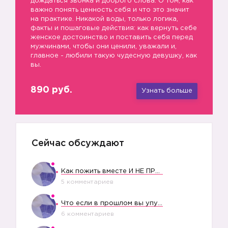
дождаться звонка и доброго слова. О том, как
важно понять ценность себя и что это значит
на практике. Никакой воды, только логика,
факты и пошаговые действия: как вернуть себе
женское достоинство и поставить себя перед
мужчинами, чтобы они ценили, уважали и,
главное - любили такую чудесную девушку, как
вы.
890 руб.
Узнать больше
Сейчас обсуждают
Как пожить вместе И НЕ ПРОЛЕТЕТЬ СО СВАДЬБОЙ
5 комментариев
Что если в прошлом вы упустили свое счастье?
6 комментариев