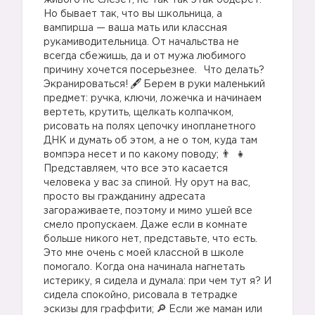
живого не слезет, не так так этак обдерет.
Но бывает так, что вы школьница, а
вампирша — ваша мать или классная
рукамиводительница. От начальства не
всегда сбежишь, да и от мужа любимого
причину хочется посерьезнее.⠀Что делать?
Экранироваться!
Берем в руки маленький
предмет: ручка, ключи, ложечка и начинаем
вертеть, крутить, щелкать колпачком,
рисовать на полях цепочку инопланетного
ДНК и думать об этом, а не о том, куда там
вомпэра несет и по какому поводу;
Представляем, что все это касается
человека у вас за спиной. Ну орут на вас,
просто вы гражданину адресата
загораживаете, поэтому и мимо ушей все
смело пропускаем. Даже если в комнате
больше никого нет, представьте, что есть.
Это мне очень с моей классной в школе
помогало. Когда она начинала нагнетать
истерику, я сидела и думала: при чем тут я? И
сидела спокойно, рисовала в тетрадке
эскизы для граффити;
Если же маман или