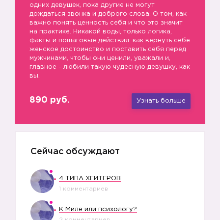
одних девушек, пока другие не могут
дождаться звонка и доброго слова. О том, как
важно понять ценность себя и что это значит
на практике. Никакой воды, только логика,
факты и пошаговые действия: как вернуть себе
женское достоинство и поставить себя перед
мужчинами, чтобы они ценили, уважали и,
главное - любили такую чудесную девушку, как
вы.
890 руб.
Узнать больше
Сейчас обсуждают
4 ТИПА ХЕЙТЕРОВ
1 комментариев
К Миле или психологу?
2 комментариев