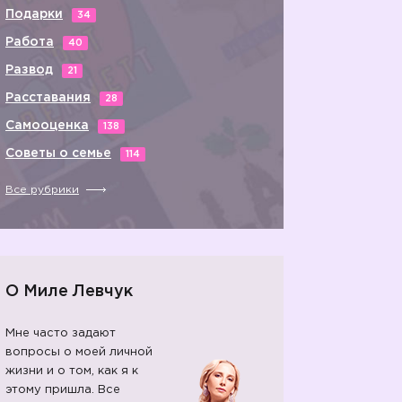
Подарки
34
Работа
40
Развод
21
Расставания
28
Самооценка
138
Советы о семье
114
Все рубрики
О Миле Левчук
Мне часто задают
вопросы о моей личной
жизни и о том, как я к
этому пришла. Все