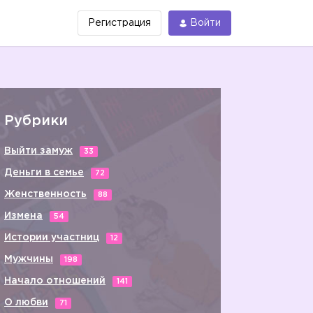
Регистрация
Войти
Рубрики
Выйти замуж
33
Деньги в семье
72
Женственность
88
Измена
54
Истории участниц
12
Мужчины
198
Начало отношений
141
О любви
71