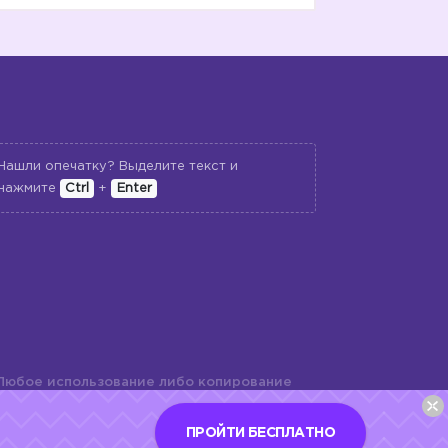
Нашли опечатку? Выделите текст и
нажмите
Ctrl
+
Enter
Любое использование либо копирование
териалов сайта, элементов дизайна и
шь с разрешения правообладателя и
ПРОЙТИ БЕСПЛАТНО