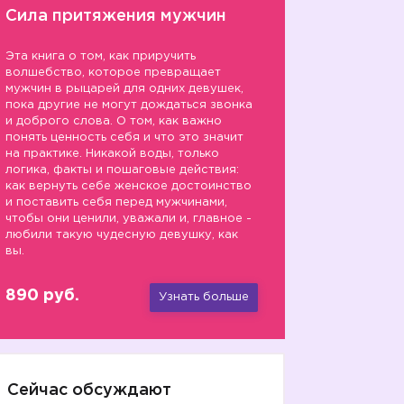
Сила притяжения мужчин
Эта книга о том, как приручить
волшебство, которое превращает
мужчин в рыцарей для одних девушек,
пока другие не могут дождаться звонка
и доброго слова. О том, как важно
понять ценность себя и что это значит
на практике. Никакой воды, только
логика, факты и пошаговые действия:
как вернуть себе женское достоинство
и поставить себя перед мужчинами,
чтобы они ценили, уважали и, главное -
любили такую чудесную девушку, как
вы.
890 руб.
Узнать больше
Сейчас обсуждают