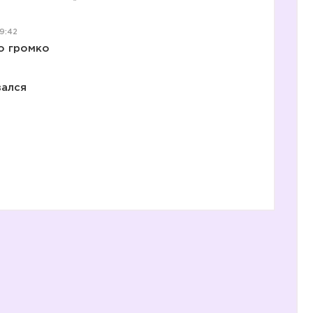
19:42
о громко
ался