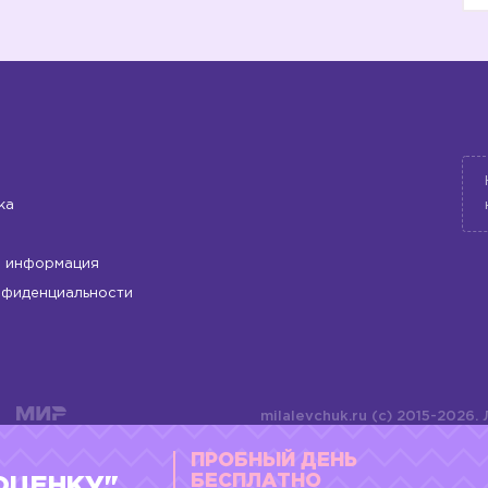
ка
 информация
нфиденциальности
milalevchuk.ru (c) 2015-2026.
материалов или подборки ма
ПРОБНЫЙ ДЕНЬ
оформления допускается ли
4784701701072
БЕСПЛАТНО
ОЦЕНКУ"