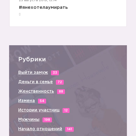
23 августа 2019, 15:14
#янехотелаумирать
Рубрики
Выйти замуж
33
Деньги в семье
72
Женственность
88
Измена
54
Истории участниц
12
Мужчины
198
Начало отношений
141