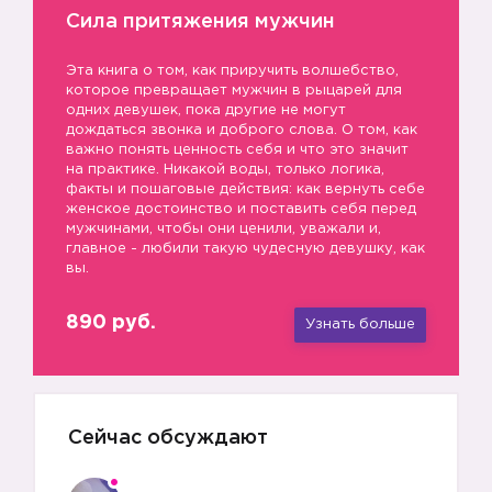
Сила притяжения мужчин
Эта книга о том, как приручить волшебство,
которое превращает мужчин в рыцарей для
одних девушек, пока другие не могут
дождаться звонка и доброго слова. О том, как
важно понять ценность себя и что это значит
на практике. Никакой воды, только логика,
факты и пошаговые действия: как вернуть себе
женское достоинство и поставить себя перед
мужчинами, чтобы они ценили, уважали и,
главное - любили такую чудесную девушку, как
вы.
890 руб.
Узнать больше
Сейчас обсуждают