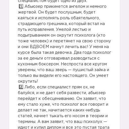
специалистом будет одно из двух:
Абьюзер прикинется ангелом и немного
жертвой. Он будет послушным, будет
каяться и исполнять роль обаятельного,
страдающего грешника, который встал на
путь исправления. Умелой лестью и
подыгрыванием он окрутит психолога (кто
тоже человек) и перетянет на свою сторону
и они ВДВОЕМ начнут лечить вас! У меня на
курсе была такая девочка. Два года психолог
за ее деньги отговаривал разводиться с
кухонным боксером. Неспроста все кругом
уверены, что ваш зверь — пушистый зайка и
только вы видели его настоящего. Он умеет
окрутить!
Либо, если специалист прям ох, не
балуйся, и не дает себя развести, абьюзер
перейдет к обесцениванию. Он заявит, что
ему стало хуже, что психолог все говорит и
делает не так, начитается каких-нибудь
статей, начнет тыкать его носом в теории и
термины. А вам заявит, что ваш психолух —
идиот и купил диплом и все это пустая трата