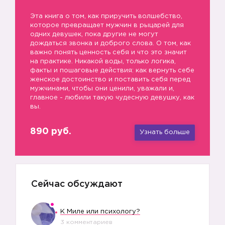
Эта книга о том, как приручить волшебство,
которое превращает мужчин в рыцарей для
одних девушек, пока другие не могут
дождаться звонка и доброго слова. О том, как
важно понять ценность себя и что это значит
на практике. Никакой воды, только логика,
факты и пошаговые действия: как вернуть себе
женское достоинство и поставить себя перед
мужчинами, чтобы они ценили, уважали и,
главное - любили такую чудесную девушку, как
вы.
890 руб.
Узнать больше
Сейчас обсуждают
К Миле или психологу?
3 комментариев