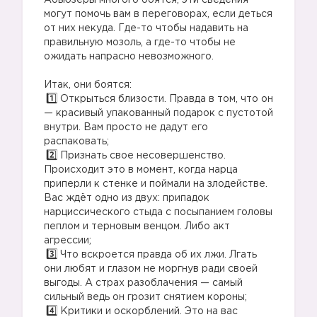
Абьюзеры многого боятся, эти сведения
могут помочь вам в переговорах, если деться
от них некуда. Где-то чтобы надавить на
правильную мозоль, а где-то чтобы не
ожидать напрасно невозможного.
⠀
Итак, они боятся:
Открыться близости. Правда в том, что он
— красивый упакованный подарок с пустотой
внутри. Вам просто не дадут его
распаковать;
Признать свое несовершенство.
Происходит это в момент, когда нарца
приперли к стенке и поймали на злодействе.
Вас ждёт одно из двух: припадок
нарциссического стыда с посыпанием головы
пеплом и терновым венцом. Либо акт
агрессии;
Что вскроется правда об их лжи. Лгать
они любят и глазом не моргнув ради своей
выгоды. А страх разоблачения — самый
сильный ведь он грозит снятием короны;
Критики и оскорблений. Это на вас