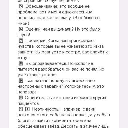
он справляется лучше, чем вы.
Обесценивание: это вообще не
проблема, вот у меня одноклассница
повесилась, я же не плачу. (Это было со
мной)
Оценки: чем вы думали? Ну это было
глупо!
Проекции. Когда вам приписывают
чувства, которые вы не узнаете: это из-за
зависти, вы ревнуете к сестре, вас влечёт к
отцу…
Вы оправдываетесь. Психолог не
пытается разобраться, он вас не понял, но
уже ставит диагноз!
Газлайтинг: почему вы агрессивно
настроены к терапии? Успокойтесь. А это
неправда.
Офигительные истории из жизни других
пациентов.
Неэтичность. Например, с вами
психолог этого себе не позволяет, а у себя в
блоге газлайтит комментаторов или
обесценивает звёзд. Дескать, я этичен лишь