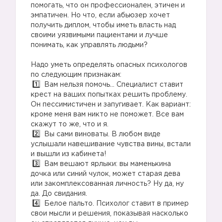
помогать, что он профессионален, этичен и
эмпатичен. Но что, если абьюзер хочет
получить диплом, чтобы иметь власть над
своими уязвимыми пациентами и лучше
понимать, как управлять людьми?
⠀
Надо уметь определять опасных психологов
по следующим признакам:
Вам нельзя помочь… Специалист ставит
крест на ваших попытках решить проблему.
Он пессимистичен и запугивает. Как вариант:
кроме меня вам никто не поможет. Все вам
скажут то же, что и я.
Вы сами виноваты. В любом виде
услышали навешивание чувства вины, встали
и вышли из кабинета!
Вам вешают ярлыки: вы маменькина
дочка или синий чулок, может старая дева
или закомплексованная личность? Ну да, ну
да. До свидания.
Белое пальто. Психолог ставит в пример
свои мысли и решения, показывая насколько