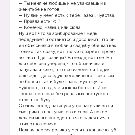
— Ты меня не любишь и не уважаешь и к
женитьбе не готов!
— Ну дык у меня есть к тебе… ээээ… чувства.
— Правда есть
?
— Конечно, малыш, иди сюда.
Ну и вот что за зомбирование? Ведь
передумает и останется и досочинит, что он
ей объяснился в любви и свадьбу обещал как
только так сразу, вот только дозреет, прямо
вот-вот. Где границы? В гнезде, вот где. Но
для себя она уверена, что обозначила и
напугала и ждёт, что все изменится. Годик
ещё ждет до следующего диалога. Пока сам
не бросит так и будет наша мухожучка
муходить, а на деле языком болтать. И ни
гроша эти слова без реальных поступков
стоить не будут.
Отсюда вывод: заткнули уши, закрыли рот и
смотрим на поступки, его и свои. А потом
делаем много выводов: на что надеяться в
этих отношениях.
Полная версия ролика у меня на канале ютуб