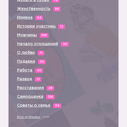
Деньги в семье
72
Женственность
88
Измена
54
Истории участниц
12
Мужчины
198
Начало отношений
141
О любви
71
Подарки
34
Работа
40
Развод
21
Расставания
28
Самооценка
138
Советы о семье
114
Все рубрики