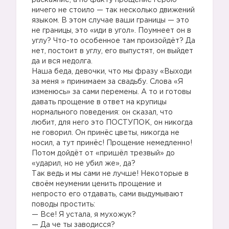
раскаяние, а по факту прощение герою
ничего не стоило — так несколько движений
языком. В этом случае ваши границы — это
не границы, это «иди в угол». Поумнеет он в
углу? Что-то особенное там произойдёт? Да
нет, постоит в углу, его выпустят, он выйдет
да и вся недолга.
Наша беда, девочки, что мы фразу «Выходи
за меня » принимаем за свадьбу. Слова «Я
изменюсь» за сами перемены. А то и готовы
давать прощение в ответ на крупицы
нормального поведения: он сказал, что
любит, для него это ПОСТУПОК, он никогда
не говорил. Он принёс цветы, никогда не
носил, а тут принёс! Прощение немедленно!
Потом дойдёт от «пришёл трезвый» до
«ударил, но не убил же», да?
Так ведь и мы сами не лучше! Некоторые в
своём неумении ценить прощение и
непросто его отдавать, сами выдумывают
поводы простить:
— Все! Я устала, я мухожук?
— Да че ты заводисся?