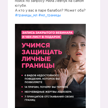
поиск по запросу Мила Левчук на самом
ютубе.
А кто у вас в паре балабол? Может оба?
#границы_мл
#мл_границы