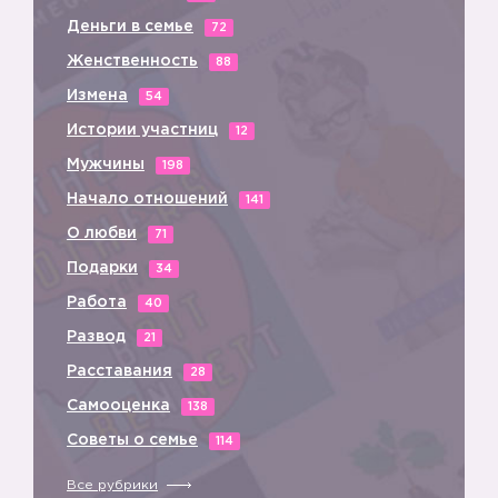
Деньги в семье
72
Женственность
88
Измена
54
Истории участниц
12
Мужчины
198
Начало отношений
141
О любви
71
Подарки
34
Работа
40
Развод
21
Расставания
28
Самооценка
138
Советы о семье
114
Все рубрики