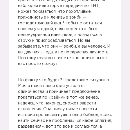
прошло!» И иногда, глядя по сторонам или
наблюдая некоторые передачи по ТНТ,
может показаться, что похотливые,
прижимистые и ленивые зомби —
господствующий вид. Чтобы не остаться
совсем уж одной, надо перестать быть
целомудренной маньячкой, а вливаться в
струю и приспосабливаться. Но вы
забываете, что они — зомби, а вы человек. И
вы для них — еда, а не прекрасная личность.
Поэтому если вы начнете «по волчьи выть»,
вас просто сожрут.
По факту что будет? Представим ситуацию.
Моя отчаявшаяся фея устала от
одиночества и принимает предложение
покататься по «раёну» в тот же вечер,
надеясь, что наконец сможет завести
отношения. Она выслушивает все эти
истории про «всем нужно одно бабло», «секс
найти сейчас не проблема», «я кафе оплатил,
раздевайся», вот это все и согласится, а