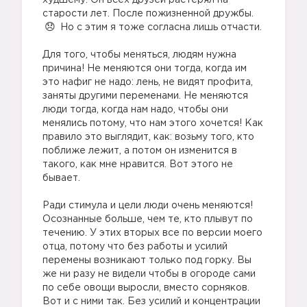
худшему. Он всех друзей растерял на
старости лет. После пожизненной дружбы.
Но с этим я тоже согласна лишь отчасти.
Для того, чтобы меняться, людям нужна
причина! Не меняются они тогда, когда им
это нафиг не надо: лень, не видят профита,
заняты другими переменами. Не меняются
люди тогда, когда нам надо, чтобы они
менялись потому, что нам этого хочется! Как
правило это выглядит, как: возьму того, кто
поближе лежит, а потом он изменится в
такого, как мне нравится. Вот этого не
бывает.
Ради стимула и цели люди очень меняются!
Осознанные больше, чем те, кто плывут по
течению. У этих вторых все по версии моего
отца, потому что без работы и усилий
перемены возникают только под горку. Вы
же ни разу не видели чтобы в огороде сами
по себе овощи выросли, вместо сорняков.
Вот и с ними так. Без усилий и концентрации