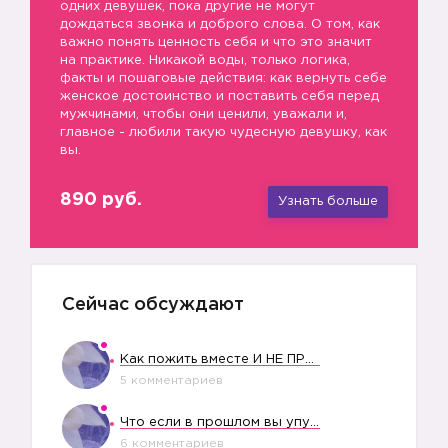
одних девушек, пока другие не могут
дождаться звонка и доброго слова. О том, как
важно понять ценность себя и что это значит
на практике. Никакой воды, только логика,
факты и пошаговые действия: как вернуть себе
женское достоинство и поставить себя перед
мужчинами, чтобы они ценили, уважали и,
главное - любили такую чудесную девушку, как
вы.
890 руб.
Узнать больше
Сейчас обсуждают
Как пожить вместе И НЕ ПРОЛЕТЕТЬ СО СВАДЬБОЙ
5 комментариев
Что если в прошлом вы упустили свое счастье?
6 комментариев