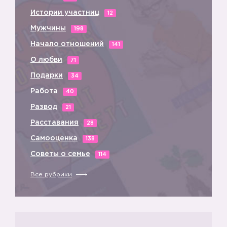
Истории участниц
12
Мужчины
198
Начало отношений
141
О любви
71
Подарки
34
Работа
3️⃣
40
Развод
21
Расставания
28
Самооценка
138
Советы о семье
114
Все рубрики