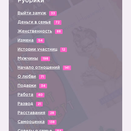
Рубрики
Выйти замуж
33
Деньги в семье
72
Женственность
88
Измена
54
Истории участниц
12
Мужчины
198
Начало отношений
141
О любви
71
Подарки
34
Работа
40
Развод
21
Расставания
28
Самооценка
138