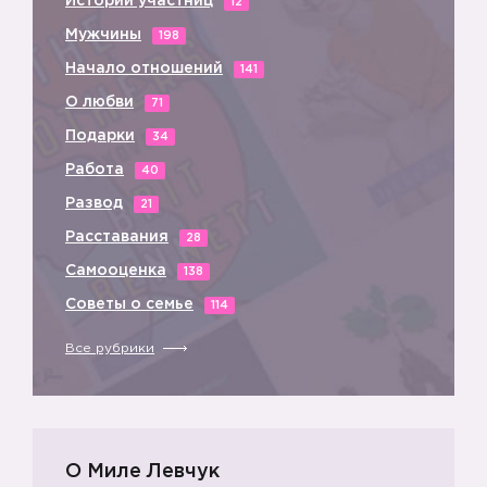
Истории участниц
12
Мужчины
198
Начало отношений
141
О любви
71
Подарки
34
Работа
40
Развод
21
Расставания
28
Самооценка
138
Советы о семье
114
Все рубрики
О Миле Левчук