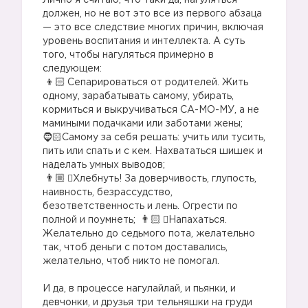
Лично я считаю, что таки да, нагуляться
должен, но не вот это все из первого абзаца
— это все следствие многих причин, включая
уровень воспитания и интеллекта. А суть
того, чтобы нагуляться примерно в
следующем:
Сепарироваться от родителей. Жить
одному, зарабатывать самому, убирать,
кормиться и выкручиваться СА-МО-МУ, а не
мамиными подачками или заботами жены;
🧔🏻Самому за себя решать: учить или тусить,
пить или спать и с кем. Нахвататься шишек и
наделать умных выводов;
‍🦰Хлебнуть! За доверчивость, глупость,
наивность, безрассудство,
безответственность и лень. Огрести по
полной и поумнеть;
‍🦱Напахаться.
Желательно до седьмого пота, желательно
так, чтоб деньги с потом доставались,
желательно, чтоб никто не помогал.
И да, в процессе нагулайлай, и пьянки, и
девчонки, и друзья три тельняшки на груди