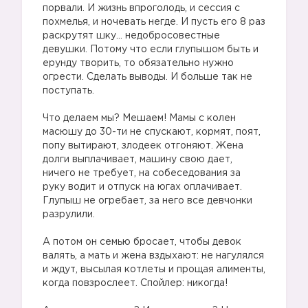
порвали. И жизнь впроголодь, и сессия с
похмелья, и ночевать негде. И пусть его 8 раз
раскрутят шку… недобросовестные
девушки. Потому что если глупышом быть и
ерунду творить, то обязательно нужно
огрести. Сделать выводы. И больше так не
поступать.
Что делаем мы? Мешаем! Мамы с колен
масюшу до 30-ти не спускают, кормят, поят,
попу вытирают, злодеек отгоняют. Жена
долги выплачивает, машину свою дает,
ничего не требует, на собеседования за
руку водит и отпуск на югах оплачивает.
Глупыш не огребает, за него все девчонки
разрулили.
А потом он семью бросает, чтобы девок
валять, а мать и жена вздыхают: не нагулялся
и ждут, высылая котлеты и прощая алименты,
когда повзрослеет. Спойлер: никогда!