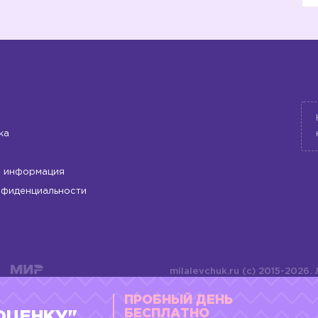
ка
 информация
нфиденциальности
milalevchuk.ru (c) 2015-2026.
материалов или подборки ма
ПРОБНЫЙ ДЕНЬ
оформления допускается ли
4784701701072
БЕСПЛАТНО
ОЦЕНКУ"