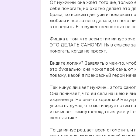
От мужчины она ждёт того же, только е
себе помогать, но охотно делает это д
брака, ко всяким цветуям и подаркам п
любили и все за него делали, от него ни
это верить. Его мужественностью не по
Фишка в том, что всем этим минус хоч
ЭТО ДЕЛАТЬ САМОМУ! Ну в смысле заму
помогать, когда не просят.
Видите логику? Заявлять о чем-то, что
это буквально: она может всё сама, от 
покажу, какой я прекрасный герой меча
Так минус лишает мужчин… этого самого
Она понимает, что ей сели на шею и в
иждивенца. Но она-то хорошая! Безупре
унижать, думая, что мотивирует этим н
и начинает самоутверждаться уже у Ге
вконтактике.
Тогда минус решает всем отомстить и 