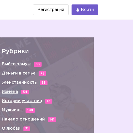
Регистрация
Войти
Рубрики
Выйти замуж
33
Деньги в семье
72
Женственность
88
Измена
54
Истории участниц
12
Мужчины
198
Начало отношений
141
О любви
71