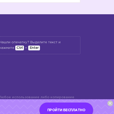
Нашли опечатку? Выделите текст и
нажмите
Ctrl
+
Enter
Любое использование либо копирование
териалов сайта, элементов дизайна и
шь с разрешения правообладателя и
ПРОЙТИ БЕСПЛАТНО