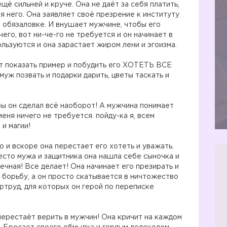
щё сильней и круче. Она не даёт за себя платить,
ля него. Она заявляет своё презрение к институту
о обязаловке. И внушает мужчине, чтобы его
чего, вот ни-че-го не требуется и он начинает в
льзуются и она зарастает жиром лени и эгоизма.
ет показать пример и побудить его ХОТЕТЬ ВСЕ
ж позвать и подарки дарить, цветы таскать и
бы он сделал всё наоборот! А мужчина понимает
меня ничего не требуется. пойду-ка я, всем
 и магии!
 и вскоре она перестает его хотеть и уважать.
место мужа и защитника она нашла себе сыночка и
чная! Все делает! Она начинает его презирать и
а борьбу, а он просто скатывается в ничтожество
ртруд, для которых он герой по переписке
перестаёт верить в мужчин! Она кричит на каждом