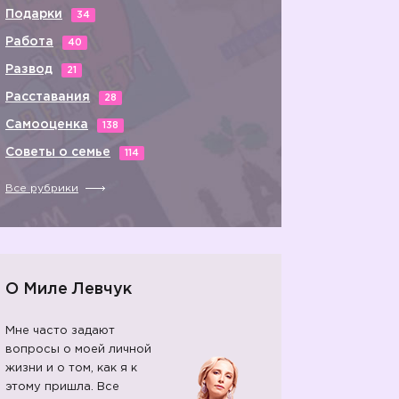
Подарки
34
Работа
40
Развод
21
Расставания
28
Самооценка
138
Советы о семье
114
Все рубрики
О Миле Левчук
Мне часто задают
вопросы о моей личной
жизни и о том, как я к
этому пришла. Все