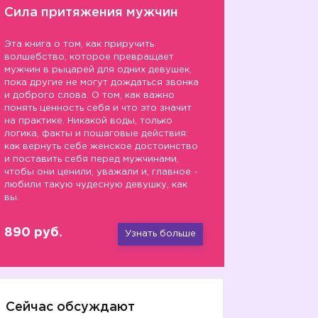
Сила притяжения мужчин
Эта книга о том, как приручить
волшебство, которое превращает
мужчин в рыцарей для одних девушек,
пока другие не могут дождаться звонка
и доброго слова. О том, как важно
понять ценность себя и что это значит
на практике. Никакой воды, только
логика, факты и пошаговые действия:
как вернуть себе женское достоинство
и поставить себя перед мужчинами,
чтобы они ценили, уважали и, главное -
любили такую чудесную девушку, как
вы.
890 руб.
Узнать больше
Сейчас обсуждают