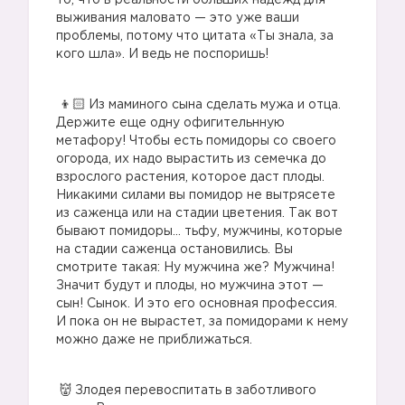
то, что в реальности больших надежд для
выживания маловато — это уже ваши
проблемы, потому что цитата «Ты знала, за
кого шла». И ведь не поспоришь!
Из маминого сына сделать мужа и отца.
Держите еще одну офигительнную
метафору! Чтобы есть помидоры со своего
огорода, их надо вырастить из семечка до
взрослого растения, которое даст плоды.
Никакими силами вы помидор не вытрясете
из саженца или на стадии цветения. Так вот
бывают помидоры… тьфу, мужчины, которые
на стадии саженца остановились. Вы
смотрите такая: Ну мужчина же? Мужчина!
Значит будут и плоды, но мужчина этот —
сын! Сынок. И это его основная профессия.
И пока он не вырастет, за помидорами к нему
можно даже не приближаться.
Злодея перевоспитать в заботливого