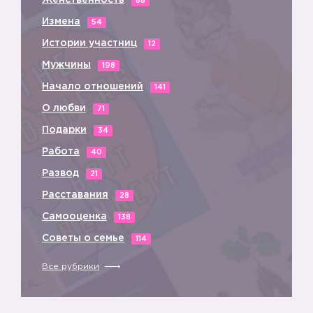
Женственность
88
Измена
54
Истории участниц
12
Мужчины
198
Начало отношений
141
О любви
71
Подарки
34
Работа
40
👦🏻
Развод
21
Расставания
28
Самооценка
138
Советы о семье
114
Все рубрики