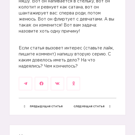
няшу. Вот он напивается в стельку, вот он
колотит и ревнует как сатана, вот он
шантажирует вас: сперва роди, потом
женюсь. Вот он флиртует с девчатами. А вы
такая: он изменится! Вот вам задача:
назовите хоть одну причину!⠀
Если статья вызовет интерес (ставьте лайк,
пишите коммент) напишу вторую серию. С
каким довелось иметь дело? На что
надеялись? Чем кончилось?
ПРЕДЫДУЩАЯ СТАТЬЯ
СЛЕДУЮЩАЯ СТАТЬЯ