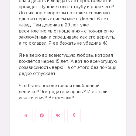
она и десять и двадцать лет прострадает и
прождёт. Лучшие годы в трубу и ради чего?
До сих пор с морозом по коже вспоминаю
одно из первых писем мне в Директ 6 лет
назад. Там девочка в 29 лет уже
десятилетие «в отношениях» с пожизненно
заключённым и спрашивала как его вернуть,
а то охладел. Я ее бежать не убедила
⠀
Я не верю во всемогущую любовь, которая
дождётся через 15 лет. А вот во всемогущую
созависимость верю… а от этого без помощи
редко отпускает.
⠀
Что бы вы посоветовали влюблённой
девочке? Чьи родители правы? И есть ли
исключения? Встречали?