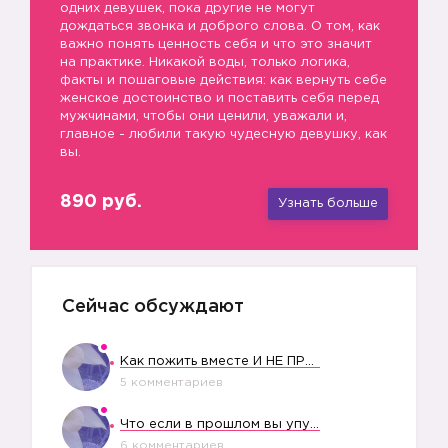
одних девушек, пока другие не могут
дождаться звонка и доброго слова. О том, как
важно понять ценность себя и что это значит
на практике. Никакой воды, только логика,
факты и пошаговые действия: как вернуть себе
женское достоинство и поставить себя перед
мужчинами, чтобы они ценили, уважали и,
главное - любили такую чудесную девушку, как
вы.
890 руб.
Узнать больше
Сейчас обсуждают
Как пожить вместе И НЕ ПРОЛЕТЕТЬ СО СВАДЬБОЙ
5 комментариев
Что если в прошлом вы упустили свое счастье?
6 комментариев