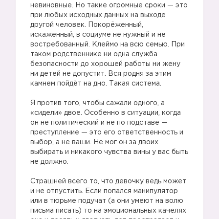
невиновные. Но такие огромные сроки — это
при любых исходных данных на выходе
другой человек. Покорёженный,
искаженный, в социуме не нужный и не
востребованный. Клеймо на всю семью. При
таком родственнике ни одна служба
безопасности до хорошей работы ни жену
ни детей не допустит. Вся родня за этим
камнем пойдёт на дно. Такая система.
⠀
Я против того, чтобы сажали одного, а
«сидели» двое. Особенно в ситуации, когда
он не политический и не по подставе —
преступление — это его ответственность и
выбор, а не ваши. Не мог он за двоих
выбирать и никакого чувства вины у вас быть
не должно.
⠀
Страшней всего то, что девочку ведь может
и не отпустить. Если попался манипулятор
или в тюрьме подучат (а они умеют на волю
письма писать) то на эмоциональных качелях