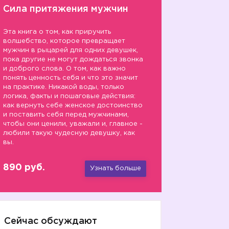
Сила притяжения мужчин
Эта книга о том, как приручить
волшебство, которое превращает
мужчин в рыцарей для одних девушек,
пока другие не могут дождаться звонка
и доброго слова. О том, как важно
понять ценность себя и что это значит
на практике. Никакой воды, только
логика, факты и пошаговые действия:
как вернуть себе женское достоинство
и поставить себя перед мужчинами,
чтобы они ценили, уважали и, главное -
любили такую чудесную девушку, как
вы.
890 руб.
Узнать больше
Сейчас обсуждают