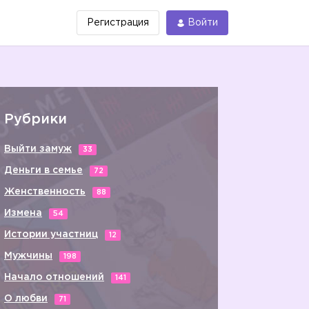
Регистрация
Войти
Рубрики
Выйти замуж
33
Деньги в семье
72
Женственность
88
Измена
54
Истории участниц
12
Мужчины
198
Начало отношений
141
О любви
71