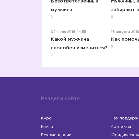
Безответственный
Мужчины, 
мужчина
забирают 
02 июля 2016, 14:55
16 августа 2018
Какой мужчина
Как помоч
способен измениться?
Разделы сайта
Курс
Тех поддерж
Книги
Контакты
Рекомендации
Юридическая