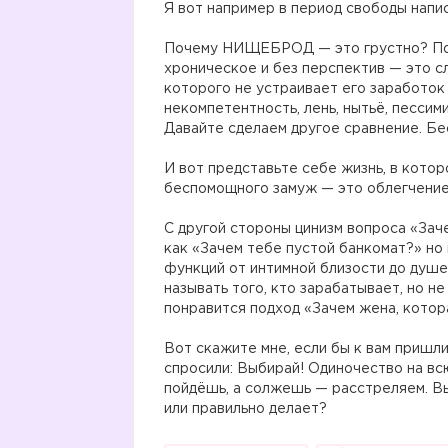
Я вот например в период свободы напис
⠀
Почему НИЩЕБРОД — это грустно? Пото
хроническое и без перспектив — это 
которого не устраивает его заработок 
некомпетентность, лень, нытьё, пессими
Давайте сделаем другое сравнение. Б
⠀
И вот представьте себе жизнь, в котор
беспомощного замуж — это облегчение
⠀
С другой стороны цинизм вопроса «Зач
как «Зачем тебе пустой банкомат?» но 
функций от интимной близости до душе
называть того, кто зарабатывает, но не
понравится подход «Зачем жена, котор
⠀
Вот скажите мне, если бы к вам пришл
спросили: Выбирай! Одиночество на вс
пойдёшь, а солжешь — расстреляем. Вы
или правильно делает?