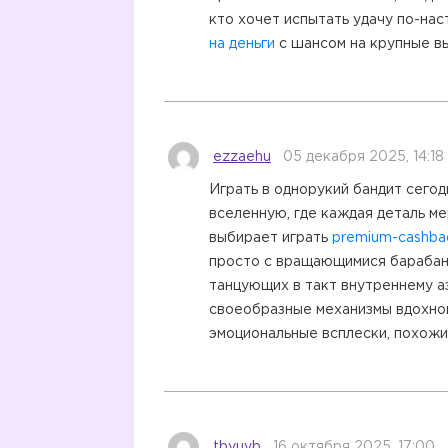
кто хочет испытать удачу по-на
на деньги
с шансом на крупные в
ezzaehu
05 декабря 2025, 14:18
Играть в однорукий бандит сего
вселенную, где каждая деталь ме
выбирает играть
premium-cashbac
просто с вращающимися барабана
танцующих в такт внутреннему а
своеобразные механизмы вдохно
эмоциональные всплески, похожи
tbyuvb
16 октября 2025, 17:00