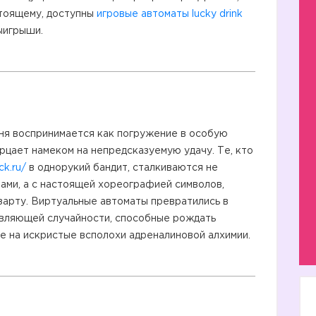
стоящему, доступны
игровые автоматы lucky drink
ыигрыши.
дня воспринимается как погружение в особую
рцает намеком на непредсказуемую удачу. Те, кто
k.ru/
в однорукий бандит, сталкиваются не
ми, а с настоящей хореографией символов,
зарту. Виртуальные автоматы превратились в
вляющей случайности, способные рождать
е на искристые всполохи адреналиновой алхимии.