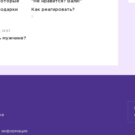
которые
"Не нравится? Вали!"
подарки
Как реагировать?
, 14:57
ь мужчине?
ка
 информация