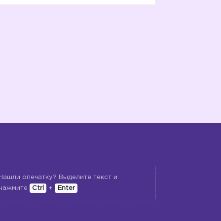
Нашли опечатку? Выделите текст и
нажмите
Ctrl
+
Enter