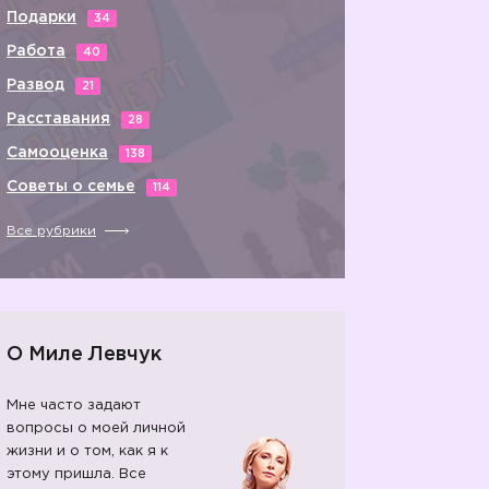
Подарки
34
Работа
40
Развод
21
Расставания
28
Самооценка
138
Советы о семье
114
Все рубрики
О Миле Левчук
Мне часто задают
вопросы о моей личной
жизни и о том, как я к
этому пришла. Все