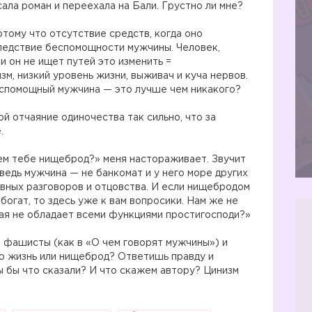
ала роман и переехала на Бали. Грустно ли мне?
му что отсутствие средств, когда оно
следствие беспомощности мужчины. Человек,
и он не ищет путей это изменить =
зм, низкий уровень жизни, выживач и куча нервов.
еспомощный мужчина — это лучше чем никакого?
ой отчаяние одиночества так сильно, что за
.
ем тебе нищеброд?» меня настораживает. Звучит
ведь мужчина — не банкомат и у него море других
вных разговоров и отцовства. И если нищебродом
 богат, то здесь уже к вам вопросики. Нам же не
ая не обладает всеми функциями простигосподи?»
и фашисты (как в «О чем говорят мужчины») и
ю жизнь или нищеброд? Ответишь правду и
 бы что сказали? И что скажем автору? Цинизм