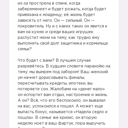
из-за прострела в спине, когда
забеременеет и будет рожать, когда будет
привязана к младенцу, её жизнь будет
зависеть от него. Он — сильный. Он —
покровитель. Ну и с каких таких он явится к
вам на кухню и среди ваших игрушек
распустит нюни на тему, как трудно ему
выполнять свой долг защитника и кормильца
семьи?
Что будет с вами? В лучшем случае
разревётесь. В худшем словите паранойю на
тему: мы вымрем под забором! Ваш женский
ум начнет дорисовывать финалы,
пересчитывать кредиты, ипотеки, вы
потеряете сон. Жалобами на «денег мало»
он испортит вам отдых, настроение и жизнь.
А он? Всё, что его беспокоило, он вывалил
на вас, успокоился и пошел. А может еще
выпасть бонус, называется «Надела седло и
пошла». В семье же кризис, он вторую
неделю ноет в ваш фартук, пора выручать