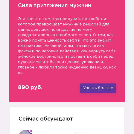
Сила притяжения мужчин
Эта книга о том, как приручить волшебство,
которое превращает мужчин в рыцарей для
одних девушек, пока другие не могут
дождаться звонка и доброго слова. О том, как
важно понять ценность себя и что это значит
на практике. Никакой воды, только логика,
факты и пошаговые действия: как вернуть себе
женское достоинство и поставить себя перед
мужчинами, чтобы они ценили, уважали и,
главное - любили такую чудесную девушку, как
вы.
890 руб.
Узнать больше
Сейчас обсуждают