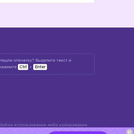
Нашли опечатку? Выделите текст и
нажмите
Ctrl
+
Enter
Любое использование либо копирование
териалов сайта, элементов дизайна и