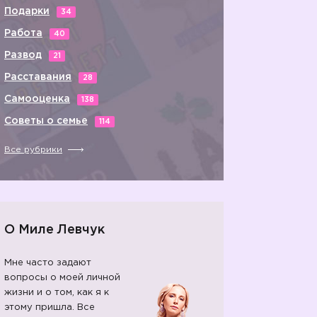
Подарки
34
Работа
40
Развод
21
Расставания
28
Самооценка
138
Советы о семье
114
Все рубрики
О Миле Левчук
Мне часто задают
вопросы о моей личной
жизни и о том, как я к
этому пришла. Все