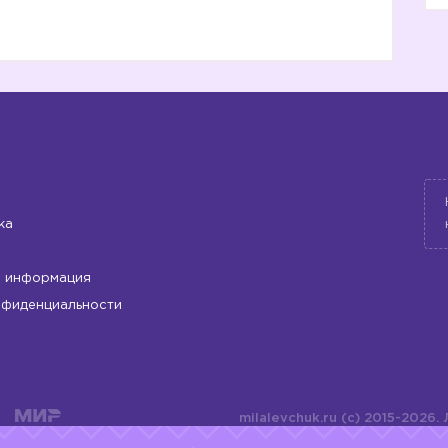
ка
 информация
нфиденциальности
milalevchuk.ru (c) 2015-2026.
материалов или подборки ма