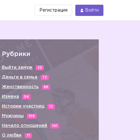
Регистрация
Войти
Рубрики
Выйти замуж
33
Деньги в семье
72
Женственность
88
Измена
54
Истории участниц
12
Мужчины
198
Начало отношений
141
О любви
71