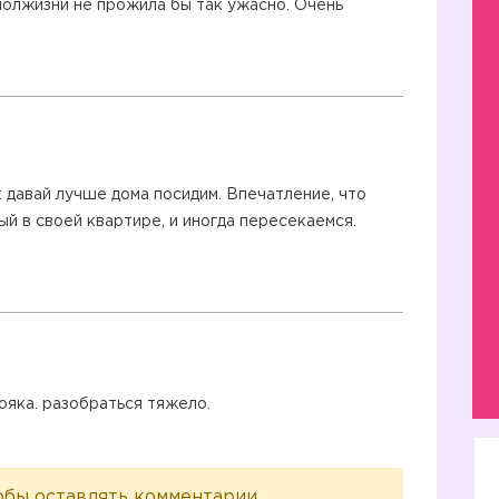
о полжизни не прожила бы так ужасно. Очень
: давай лучше дома посидим. Впечатление, что
й в своей квартире, и иногда пересекаемся.
бояка. разобраться тяжело.
обы оставлять комментарии.