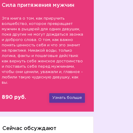
Сила притяжения мужчин
Эта книга о том, как приручить
волшебство, которое превращает
мужчин в рыцарей для одних девушек,
пока другие не могут дождаться звонка
и доброго слова. О том, как важно
понять ценность себя и что это значит
на практике. Никакой воды, только
логика, факты и пошаговые действия:
как вернуть себе женское достоинство
и поставить себя перед мужчинами,
чтобы они ценили, уважали и, главное -
любили такую чудесную девушку, как
вы.
890 руб.
Узнать больше
Сейчас обсуждают