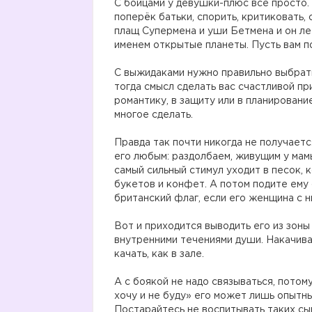
С бойцами у девушки-плюс все просто.
поперёк батьки, спорить, критиковать,
плащ Супермена и уши Бетмена и он ле
именем открытые планеты. Пусть вам п
С выжидаками нужно правильно выбрать 
тогда смысл сделать вас счастливой пр
романтику, в защиту или в планирован
многое сделать.
Правда так почти никогда не получаетс
его любым: раздолбаем, живущим у мамы
самый сильный стимул уходит в песок,
букетов и конфет. А потом подите ему 
британский флаг, если его женщина с ни
Вот и приходится выводить его из зоны
внутренними течениями души. Накачива
качать, как в зале.
А с боякой не надо связываться, потом
хочу и не буду» его может лишь опытн
Постарайтесь не воспитывать таких сы