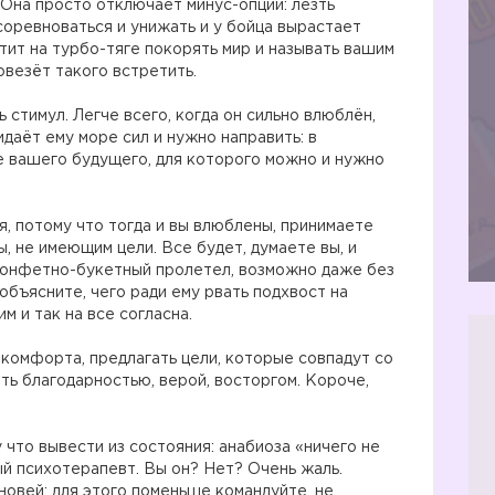
 Она просто отключает минус-опции: лезть
 соревноваться и унижать и у бойца вырастает
тит на турбо-тяге покорять мир и называть вашим
овезёт такого встретить.
стимул. Легче всего, когда он сильно влюблён,
идаёт ему море сил и нужно направить: в
ие вашего будущего, для которого можно и нужно
я, потому что тогда и вы влюблены, принимаете
, не имеющим цели. Все будет, думаете вы, и
 конфетно-букетный пролетел, возможно даже без
объясните, чего ради ему рвать подхвост на
м и так на все согласна.
 комфорта, предлагать цели, которые совпадут со
ть благодарностью, верой, восторгом. Короче,
у что вывести из состояния: анабиоза «ничего не
ый психотерапевт. Вы он? Нет? Очень жаль.
новей: для этого поменьше командуйте, не