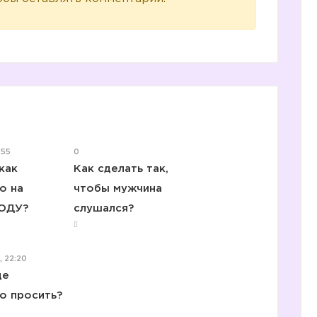
:55
0
как
Как сделать так,
о на
чтобы мужчина
ОДУ?
слушался?
, 22:20
ще
о просить?