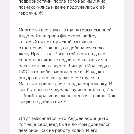
подробностями, после того как мы лично
познакомились и даже подружились с её
героями.
Многие из вас знают отца пятерых сыновей
Андрея Клеверина @kleverin_andrey,
который пишет мужской взгляд на
отношения. Так вот, он добивался свою
жену Иру — год. Ради этой цели он даже
совершал няшные подвиги, о которых я и
рассказываю на курсе. Ляпнула Ира, сидя в
КФС, что любит мороженое из Макдака,
рыцарь вышел «в туалет», метнулся в
Макдак и принёс даме сердца мороженку. И
как бы раньше я думала: ну ясен-красен, Ира
— бомба, красивая, женственная, тонкая. Как
такую не добиваться?
И тут выясняется! Что Андрей вообще-то
тот ещё сердцеед был и до Иры добивался
девчонок, как на работу ходил. И его