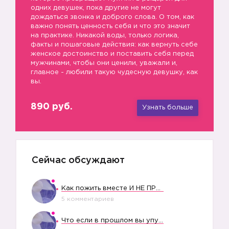
одних девушек, пока другие не могут
дождаться звонка и доброго слова. О том, как
важно понять ценность себя и что это значит
на практике. Никакой воды, только логика,
факты и пошаговые действия: как вернуть себе
женское достоинство и поставить себя перед
мужчинами, чтобы они ценили, уважали и,
главное - любили такую чудесную девушку, как
вы.
890 руб.
Узнать больше
Сейчас обсуждают
Как пожить вместе И НЕ ПРОЛЕТЕТЬ СО СВАДЬБОЙ
5 комментариев
Что если в прошлом вы упустили свое счастье?