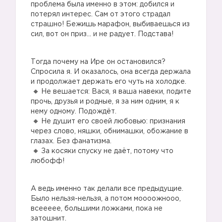
проблема была именно в этом: добился и
потерял интерес. Сам от этого страдал
страшно! Бежишь марафон, выбиваешься из
сил, вот он приз… и не радует. Подстава!
Тогда почему на Ире он остановился?
Спросила я. И оказалось, она всегда держала
и продолжает держать его чуть на холодке.
Не вешается: Вася, я ваша навеки, подите
прочь, друзья и родные, я за ним одним, я к
нему одному. Подождёт.
Не душит его своей любовью: признания
через слово, няшки, обнимашки, обожание в
глазах. Без фанатизма.
За косяки спуску не даёт, потому что
любофф!
А ведь именно так делали все предыдущие.
Было нельзя-нельзя, а потом моооожнооо,
всеееее, большими ложками, пока не
затошнит.