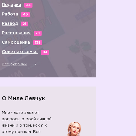
Подарки
34
Работа
40
Развод
21
Расставания
28
Самооценка
138
Советы о семье
114
Все рубрики
О Миле Левчук
Мне часто задают
вопросы о моей личной
жизни и о том, как я к
этому пришла. Все