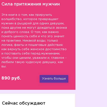
Сила притяжения мужчин
Эта книга о том, как приручить
волшебство, которое превращает
мужчин в рыцарей для одних девушек,
пока другие не могут дождаться звонка
и доброго слова. О том, как важно
понять ценность себя и что это значит
на практике. Никакой воды, только
логика, факты и пошаговые действия:
как вернуть себе женское достоинство
и поставить себя перед мужчинами,
чтобы они ценили, уважали и, главное -
любили такую чудесную девушку, как
вы.
890 руб.
Узнать больше
Сейчас обсуждают