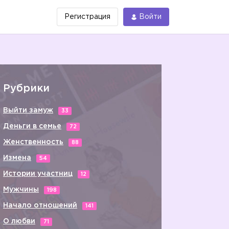
Регистрация
Войти
Рубрики
Выйти замуж
33
Деньги в семье
72
Женственность
88
Измена
54
Истории участниц
12
Мужчины
198
Начало отношений
141
О любви
71