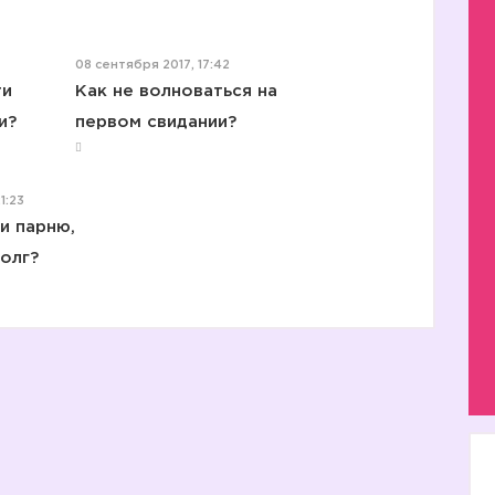
08 сентября 2017, 17:42
ти
Как не волноваться на
и?
первом свидании?
1:23
и парню,
долг?
1️⃣