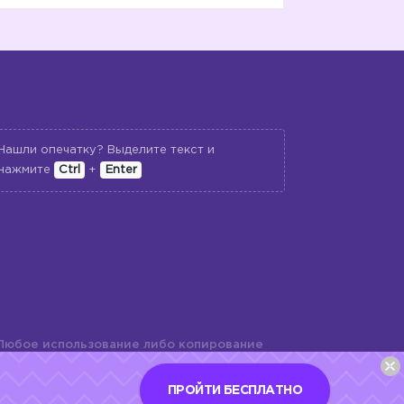
Нашли опечатку? Выделите текст и
нажмите
Ctrl
+
Enter
Любое использование либо копирование
териалов сайта, элементов дизайна и
шь с разрешения правообладателя и
ПРОЙТИ БЕСПЛАТНО