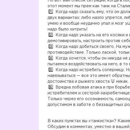
Но вот вам список ситуаций, когда в ло
этот момент мы прем как танк на Стали
Когда надо сказать ему, что он дол
двух вариантах: либо назло упрется, ли
умею и вообще неудачно упал и мозг уш
надо было хитрить!
Когда надо указать на его косяки и
демотивировать, настроить против себя
Когда надо добиться своего. На муж
противодействие. Только лаской, тольк
Когда хочется, чтобы он никуда не 
пытаемся воздействовать на него, в то 
Когда надо истребить соперницу. На
навязываться — все это имеет обратны
достоинства и рыжего хвоста 🦊 никак.
Вредна лобовая атака и при борьбе
истребителем и сестрой-захребетницей
Только через его осознанность, самоо
допустимом в заботе о беззащитных ро
В каких пунктах вы «танкистка»? Какие
Обсудим в комментах, уместно в вашей 