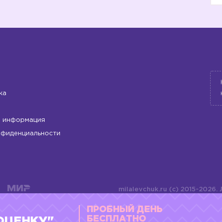
5️⃣
ка
6️⃣
 информация
нфиденциальности
milalevchuk.ru (c) 2015-2026.
материалов или подборки ма
ПРОБНЫЙ ДЕНЬ
оформления допускается ли
4784701701072
БЕСПЛАТНО
ОЦЕНКУ"