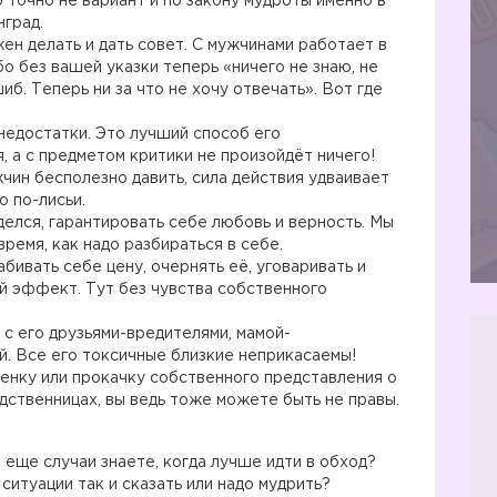
б точно не вариант и по закону мудроты именно в
нград.
жен делать и дать совет. С мужчинами работает в
бо без вашей указки теперь «ничего не знаю, не
иб. Теперь ни за что не хочу отвечать». Вот где
 недостатки. Это лучший способ его
, а с предметом критики не произойдёт ничего!
чин бесполезно давить, сила действия удваивает
о по-лисьи.
делся, гарантировать себе любовь и верность. Мы
время, как надо разбираться в себе.
бивать себе цену, очернять её, уговаривать и
й эффект. Тут без чувства собственного
 с его друзьями-вредителями, мамой-
. Все его токсичные близкие неприкасаемы!
ценку или прокачку собственного представления о
дственницах, вы ведь тоже можете быть не правы.
 еще случаи знаете, когда лучше идти в обход?
ситуации так и сказать или надо мудрить?