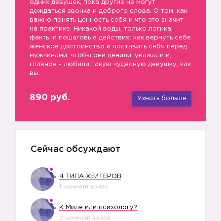
одних девушек, пока другие не могут
дождаться звонка и доброго слова. О том, как
важно понять ценность себя и что это значит
на практике. Никакой воды, только логика,
факты и пошаговые действия: как вернуть себе
женское достоинство и поставить себя перед
мужчинами, чтобы они ценили, уважали и,
главное - любили такую чудесную девушку, как
вы.
890 руб.
Узнать больше
Сейчас обсуждают
4 ТИПА ХЕЙТЕРОВ
1 комментариев
К Миле или психологу?
2 комментариев