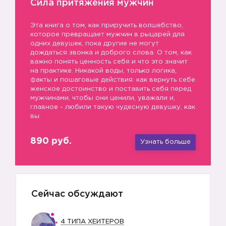
Сила притяжения мужчин
Эта книга о том, как приручить волшебство,
которое превращает мужчин в рыцарей для
одних девушек, пока другие не могут
дождаться звонка и доброго слова. О том, как
важно понять ценность себя и что это значит
на практике. Никакой воды, только логика,
факты и пошаговые действия: как вернуть себе
женское достоинство и поставить себя перед
мужчинами, чтобы они ценили, уважали и,
главное - любили такую чудесную девушку, как
вы.
890 руб.
Узнать больше
Сейчас обсуждают
4 ТИПА ХЕЙТЕРОВ