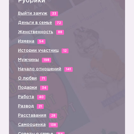
Рубрики
Выйти замуж
33
Деньги в семье
72
Женственность
88
Измена
54
Истории участниц
12
Мужчины
198
Начало отношений
141
О любви
71
Подарки
34
Работа
40
Развод
21
Расставания
28
Самооценка
138