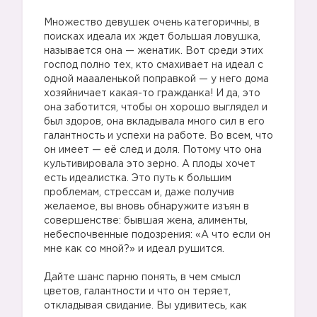
Множество девушек очень категоричны, в
поисках идеала их ждет большая ловушка,
называется она — женатик. Вот среди этих
господ полно тех, кто смахивает на идеал с
одной маааленькой поправкой — у него дома
хозяйничает какая-то гражданка! И да, это
она заботится, чтобы он хорошо выглядел и
был здоров, она вкладывала много сил в его
галантность и успехи на работе. Во всем, что
он имеет — её след и доля. Потому что она
культивировала это зерно. А плоды хочет
есть идеалистка. Это путь к большим
проблемам, стрессам и, даже получив
желаемое, вы вновь обнаружите изъян в
совершенстве: бывшая жена, алименты,
небеспочвенные подозрения: «А что если он
мне как со мной?» и идеал рушится.
Дайте шанс парню понять, в чем смысл
цветов, галантности и что он теряет,
откладывая свидание. Вы удивитесь, как