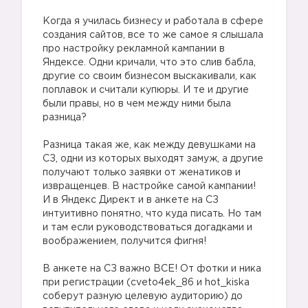
Когда я училась бизнесу и работала в сфере
создания сайтов, все то же самое я слышала
про настройку рекламной кампании в
Яндексе. Одни кричали, что это слив бабла,
другие со своим бизнесом выскакивали, как
поплавок и считали купюры. И те и другие
были правы, но в чем между ними была
разница?
Разница такая же, как между девушками на
СЗ, одни из которых выходят замуж, а другие
получают только заявки от женатиков и
извращенцев. В настройке самой кампании!
И в Яндекс Директ и в анкете на СЗ
интуитивно понятно, что куда писать. Но там
и там если руководствоваться догадками и
воображением, получится фигня!
В анкете на СЗ важно ВСЕ! От фотки и ника
при регистрации (cveto4ek_86 и hot_kiska
соберут разную целевую аудиторию) до