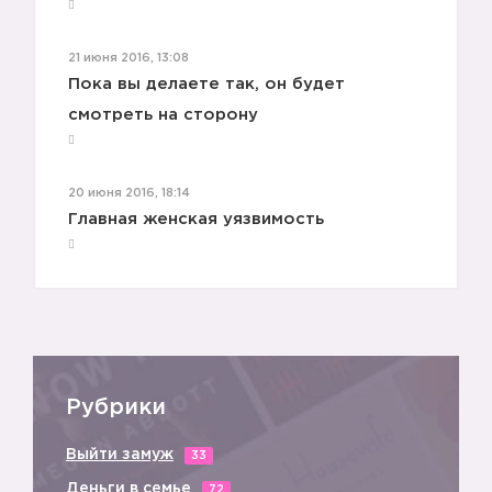
21 июня 2016, 13:08
Пока вы делаете так, он будет
смотреть на сторону
20 июня 2016, 18:14
Главная женская уязвимость
Рубрики
Выйти замуж
33
Деньги в семье
72