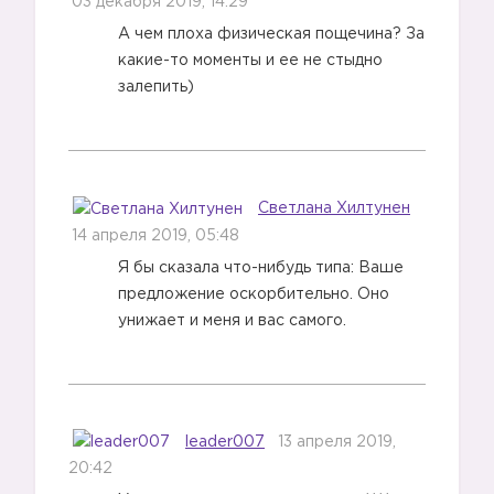
03 декабря 2019, 14:29
А чем плоха физическая пощечина? За
какие-то моменты и ее не стыдно
залепить)
Светлана Хилтунен
14 апреля 2019, 05:48
Я бы сказала что-нибудь типа: Ваше
предложение оскорбительно. Оно
унижает и меня и вас самого.
leader007
13 апреля 2019,
20:42