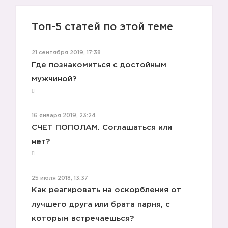
Топ-5 статей по этой теме
21 сентября 2019, 17:38
Где познакомиться с достойным
мужчиной?
16 января 2019, 23:24
СЧЕТ ПОПОЛАМ. Соглашаться или
нет?
25 июля 2018, 13:37
Как реагировать на оскорбления от
лучшего друга или брата парня, с
которым встречаешься?