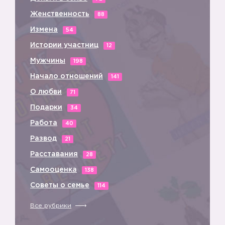
Женственность
88
Измена
54
Истории участниц
12
Мужчины
198
Начало отношений
141
О любви
71
Подарки
34
Работа
40
Развод
21
Расставания
28
Самооценка
138
Советы о семье
114
Все рубрики