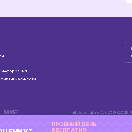
ка
 информация
нфиденциальности
milalevchuk.ru (c) 2015-2026.
материалов или подборки ма
ПРОБНЫЙ ДЕНЬ
оформления допускается ли
4784701701072
БЕСПЛАТНО
ОЦЕНКУ"