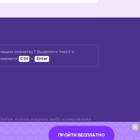
Нашли опечатку? Выделите текст и
нажмите
Ctrl
+
Enter
Любое использование либо копирование
териалов сайта, элементов дизайна и
шь с разрешения правообладателя и
ПРОЙТИ БЕСПЛАТНО