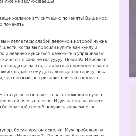
но! Уже не заслуживаешь!
ваше желание эту ситуацию поменять! Выше нос,
о поменять.
 вы и являетесь: слабой девочкой, которой нужна
 шести, когда вы просили купить вам куклу и
ло и невинно кукситься, канючить и упрашивать:
 хочется, я сама не могууууу. Позязя!» И висните
и он сердится на это, старайтесь переводить ваше
яжкие, выдайте ему детсадовскую истерику, пока
и, черт возьми, не притащит вам чай в кровать.
м статус не позволяет топать ножками и пучить
девочкой очень полезно. И для вас и для вашего
й безопасный способ получить желаемое, не
тупор: босая, кругом осколки. Муж прибежал на