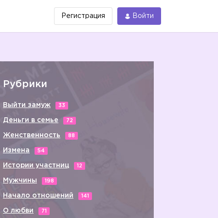
Регистрация
Войти
Рубрики
Выйти замуж
33
Деньги в семье
72
Женственность
88
Измена
54
Истории участниц
12
Мужчины
198
Начало отношений
141
О любви
71