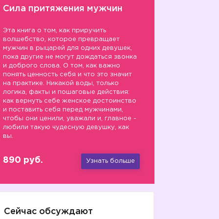
Сила притяжения мужчин
Эта книга о том, как приручить
волшебство, которое превращает
мужчин в рыцарей для одних девушек,
пока другие не могут дождаться звонка
и доброго слова. О том, как важно
понять ценность себя и что это значит
на практике. Никакой воды, только
логика, факты и пошаговые действия:
как вернуть себе женское достоинство
и поставить себя перед мужчинами,
чтобы они ценили, уважали и, главное -
любили такую чудесную девушку, как
вы.
890 руб.
Узнать больше
Сейчас обсуждают