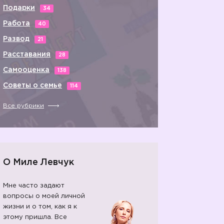
Подарки
34
Работа
40
Развод
21
Расставания
28
Самооценка
138
Советы о семье
114
Все рубрики
О Миле Левчук
Мне часто задают
вопросы о моей личной
жизни и о том, как я к
этому пришла. Все