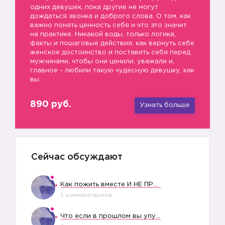
одних девушек, пока другие не могут
дождаться звонка и доброго слова. О том, как
важно понять ценность себя и что это значит
на практике. Никакой воды, только логика,
факты и пошаговые действия: как вернуть себе
женское достоинство и поставить себя перед
мужчинами, чтобы они ценили, уважали и,
главное - любили такую чудесную девушку, как
вы.
890 руб.
Узнать больше
Сейчас обсуждают
Как пожить вместе И НЕ ПРОЛЕТЕТЬ СО СВАДЬБОЙ
5 комментариев
Что если в прошлом вы упустили свое счастье?