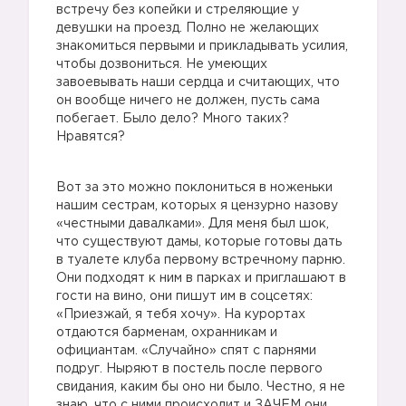
встречу без копейки и стреляющие у
девушки на проезд. Полно не желающих
знакомиться первыми и прикладывать усилия,
чтобы дозвониться. Не умеющих
завоевывать наши сердца и считающих, что
он вообще ничего не должен, пусть сама
побегает. Было дело? Много таких?
Нравятся?
Вот за это можно поклониться в ноженьки
нашим сестрам, которых я цензурно назову
«честными давалками». Для меня был шок,
что существуют дамы, которые готовы дать
в туалете клуба первому встречному парню.
Они подходят к ним в парках и приглашают в
гости на вино, они пишут им в соцсетях:
«Приезжай, я тебя хочу». На курортах
отдаются барменам, охранникам и
официантам. «Случайно» спят с парнями
подруг. Ныряют в постель после первого
свидания, каким бы оно ни было. Честно, я не
знаю, что с ними происходит и ЗАЧЕМ они