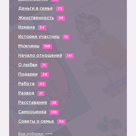
Деньги в семье
72
Женственность
88
Измена
54
Истории участниц
12
Мужчины
198
Начало отношений
141
О любви
71
Подарки
34
Работа
40
Развод
21
Расставания
28
Самооценка
138
Советы о семье
114
Все рубрики