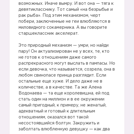
возможных. Иначе вымру. И вот она — тяга к
девятикласснику. Тот самый «на безрыбье и
рак рыба». Под этим механизмом, черт
побери, заключенные не геи влюбляются в
миловидного сокамерника. А вы говорите
старшеклассник акселерат.
Это природный механизм — умри, но найди
пару! Он актуализирован не у всех, те, кто
не готов к отношениям даже самого
распрекрасного могут выслать в пампасы. Но
если девочка, что называется, созрела, она в
любом свинопасе принца разглядит. Если
остальные еще хуже. И дело даже не в
количестве, а в качестве. Та же Алена
Водонаева — та еще королевишна, ей под
стать один на миллион и в ее окружении
самый пригодный, к примеру, не женатый,
адекватный и готовый к длительным
отношениям, оказался вот такой
несостоявшийся болтун. Закружить и
заболтать влюбленную девушку — как два