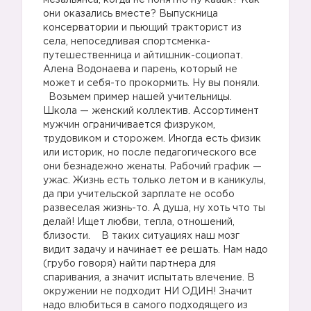
мезальянса, когда не понятно ну кааак? Как
они оказались вместе? Выпускница
консерватории и пьющий тракторист из
села, непоседливая спортсменка-
путешественница и айтишник-социопат.
Алена Водонаева и парень, который не
может и себя-то прокормить. Ну вы поняли.
Возьмем пример нашей учительницы.
Школа — женский коллектив. Ассортимент
мужчин ограничивается физруком,
трудовиком и сторожем. Иногда есть физик
или историк, но после педагогического все
они безнадежно женаты. Рабочий график —
ужас. Жизнь есть только летом и в каникулы,
да при учительской зарплате не особо
развеселая жизнь-то. А душа, ну хоть что ты
делай! Ищет любви, тепла, отношений,
близости. В таких ситуациях наш мозг
видит задачу и начинает ее решать. Нам надо
(грубо говоря) найти партнера для
спаривания, а значит испытать влечение. В
окружении не подходит НИ ОДИН! Значит
надо влюбиться в самого подходящего из