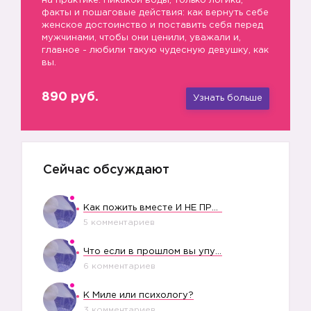
на практике. Никакой воды, только логика,
факты и пошаговые действия: как вернуть себе
женское достоинство и поставить себя перед
мужчинами, чтобы они ценили, уважали и,
главное - любили такую чудесную девушку, как
вы.
890 руб.
Узнать больше
Сейчас обсуждают
Как пожить вместе И НЕ ПРОЛЕТЕТЬ СО СВАДЬБОЙ
5 комментариев
Что если в прошлом вы упустили свое счастье?
6 комментариев
К Миле или психологу?
3 комментариев