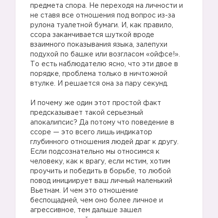
предмета спора. Не переходя на личности и
не ставя все отношения под вопрос из-за
рулона туалетной бумаги. И, как правило,
ссора заканчивается шуткой вроде
взаимного показывания языка, залепухи
подухой по башке или возгласом «ойфсе!».
То есть наблюдателю ясно, что эти двое в
порядке, проблема только в ничтожной
втулке. И решается она за пару секунд.
⠀
И почему же один этот простой факт
предсказывает такой серьезный
апокалипсис? Да потому что поведение в
ссоре — это всего лишь индикатор
глубинного отношения людей драг к другу.
Если подсознательно мы относимся к
человеку, как к врагу, если мстим, хотим
проучить и победить в борьбе, то любой
повод инициирует ваш личный маленький
Вьетнам. И чем это отношение
беспощадней, чем оно более личное и
агрессивное, тем дальше зашел