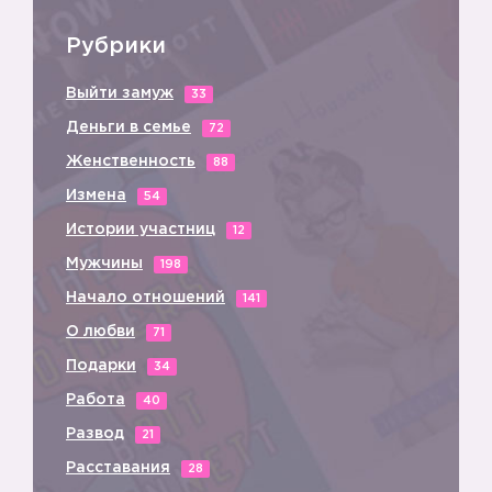
Рубрики
Выйти замуж
33
Деньги в семье
72
Женственность
88
Измена
54
Истории участниц
12
Мужчины
198
Начало отношений
141
О любви
71
Подарки
34
Работа
40
Развод
21
Расставания
28