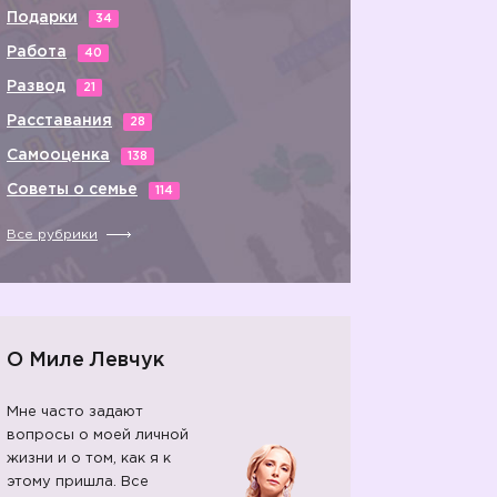
Подарки
34
Работа
40
Развод
21
Расставания
28
Самооценка
138
Советы о семье
114
Все рубрики
О Миле Левчук
Мне часто задают
вопросы о моей личной
жизни и о том, как я к
этому пришла. Все