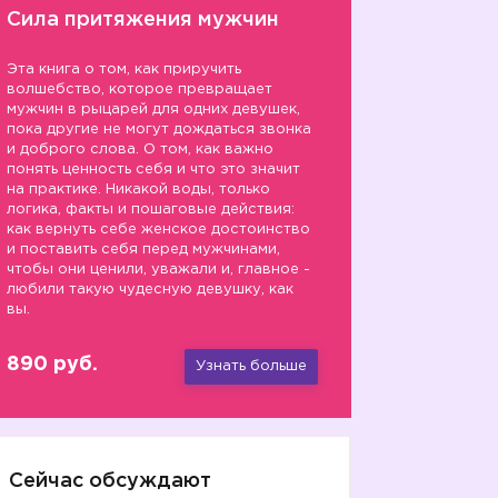
Сила притяжения мужчин
Эта книга о том, как приручить
волшебство, которое превращает
мужчин в рыцарей для одних девушек,
пока другие не могут дождаться звонка
и доброго слова. О том, как важно
понять ценность себя и что это значит
на практике. Никакой воды, только
логика, факты и пошаговые действия:
как вернуть себе женское достоинство
и поставить себя перед мужчинами,
чтобы они ценили, уважали и, главное -
любили такую чудесную девушку, как
вы.
890 руб.
Узнать больше
Сейчас обсуждают