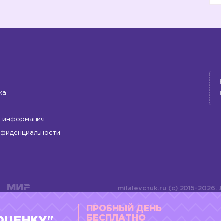
ка
 информация
нфиденциальности
milalevchuk.ru (c) 2015-2026.
материалов или подборки ма
ПРОБНЫЙ ДЕНЬ
оформления допускается ли
4784701701072
БЕСПЛАТНО
ОЦЕНКУ"