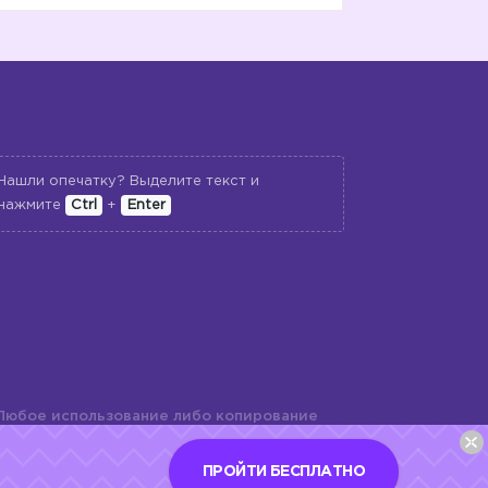
Нашли опечатку? Выделите текст и
нажмите
Ctrl
+
Enter
Любое использование либо копирование
териалов сайта, элементов дизайна и
шь с разрешения правообладателя и
ПРОЙТИ БЕСПЛАТНО