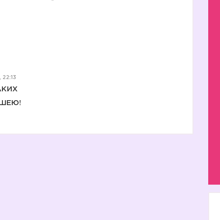
 22:13
АКИХ
 ШЕЮ!