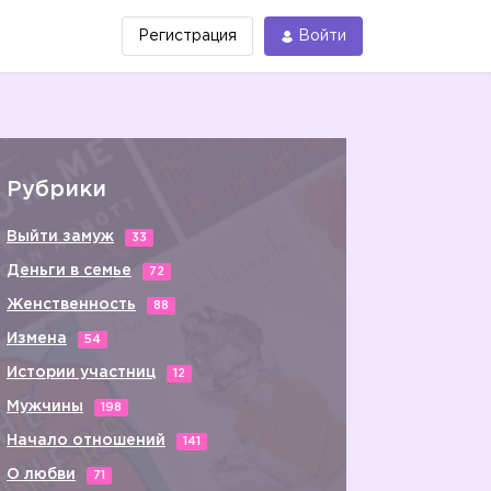
Регистрация
Войти
Рубрики
Выйти замуж
33
Деньги в семье
72
Женственность
88
Измена
54
Истории участниц
12
Мужчины
198
Начало отношений
141
О любви
71