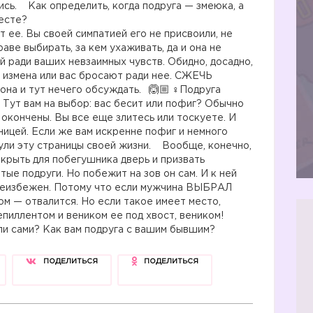
ись. Как определить, когда подруга — змеюка, а
месте?
ает ее. Вы своей симпатией его не присвоили, не
аве выбирать, за кем ухаживать, да и она не
й ради ваших невзаимных чувств. Обидно, досадно,
т измена или вас бросают ради нее. СЖЕЧЬ
она и тут нечего обсуждать.
‍♀️Подруга
 Тут вам на выбор: вас бесит или пофиг? Обычно
 окончены. Вы все еще злитесь или тоскуете. И
ницей. Если же вам искренне пофиг и немного
нули эту страницы своей жизни. Вообще, конечно,
ткрыть для побегушника дверь и призвать
тые подруги. Но побежит на зов он сам. И к ней
л неизбежен. Потому что если мужчина ВЫБРАЛ
том — отвалится. Но если такое имеет место,
епиллентом и веником ее под хвост, веником!
ли сами? Как вам подруга с вашим бывшим?
ПОДЕЛИТЬСЯ
ПОДЕЛИТЬСЯ