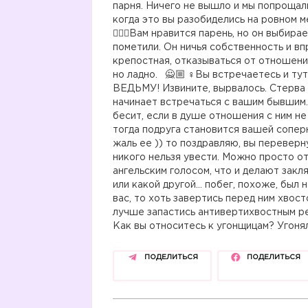
парня. Ничего не вышло и мы попрощал
когда это вы разобиделись на ровном 
🤷🏼‍♀️Вам нравится парень, но он выбир
пометили. Он ничья собственность и впр
крепостная, отказываться от отношени
но ладно.
‍♀️Вы встречаетесь и ту
ВЕДЬМУ! Извините, вырвалось. Стерва 
начинает встречаться с вашим бывшим.
бесит, если в душе отношения с ним не
тогда подруга становится вашей сопер
жаль ее )) то поздравляю, вы перевер
никого нельзя увести. Можно просто о
ангельским голосом, что и делают закля
или какой другой… побег, похоже, бы
вас, то хоть завертись перед ним хвос
лучше запастись антивертихвостным р
Как вы относитесь к угонщицам? Угоня
ПОДЕЛИТЬСЯ
ПОДЕЛИТЬСЯ