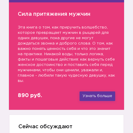
Сила притяжения мужчин
Эта книга о том, как приручить волшебство,
которое превращает мужчин в рыцарей для
одних девушек, пока другие не могут
дождаться звонка и доброго слова. О том, как
важно понять ценность себя и что это значит
на практике. Никакой воды, только логика,
факты и пошаговые действия: как вернуть себе
женское достоинство и поставить себя перед
мужчинами, чтобы они ценили, уважали и,
главное - любили такую чудесную девушку, как
вы.
890 руб.
Узнать больше
Сейчас обсуждают