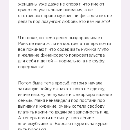
женщины уже даже не спорят, что имеют
право получать знаки внимания, а не
отстаивают право мужчин ни фига для них не
делать под лозунгом: любовь это вам не это!
Я в шоке, но тема денег выздоравливает!
Раньше меня жгли на костре, а теперь почти
все понимают, что содержать мужика глупо
и желание финансового покровительства
для себя и детей — нормально, а не фуфу,
содержанка!
Потом была тема просьб, потом я начала
затяжную войну с «пахать пока не сдохну,
иначе никому не нужна» и с «карьера важнее
семьи». Меня ненавидели под постами про
выпивку и курение, очень хотели свободу
платить каким-то дядям за зависимость и яд.
А теперь почти не пишут про лёгкие
«почемубыинет». Бросают курить на курсе,
пить бросают!