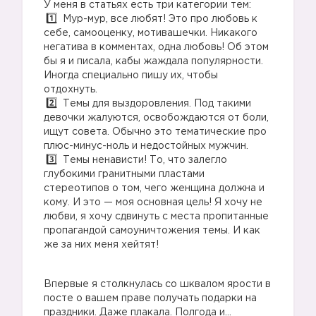
У меня в статьях есть три категории тем:
Мур-мур, все любят! Это про любовь к
себе, самооценку, мотивашечки. Никакого
негатива в комментах, одна любовь! Об этом
бы я и писала, кабы жаждала популярности.
Иногда специально пишу их, чтобы
отдохнуть.
Темы для выздоровления. Под такими
девочки жалуются, освобождаются от боли,
ищут совета. Обычно это тематические про
плюс-минус-ноль и недостойных мужчин.
Темы ненависти! То, что залегло
глубокими гранитными пластами
стереотипов о том, чего женщина должна и
кому. И это — моя основная цель! Я хочу не
любви, я хочу сдвинуть с места пропитанные
пропагандой самоуничтожения темы. И как
же за них меня хейтят!
Впервые я столкнулась со шквалом ярости в
посте о вашем праве получать подарки на
праздники. Даже плакала. Полгода и…