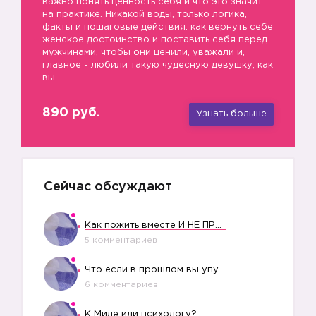
важно понять ценность себя и что это значит
на практике. Никакой воды, только логика,
факты и пошаговые действия: как вернуть себе
женское достоинство и поставить себя перед
мужчинами, чтобы они ценили, уважали и,
главное - любили такую чудесную девушку, как
вы.
890 руб.
Узнать больше
Сейчас обсуждают
Как пожить вместе И НЕ ПРОЛЕТЕТЬ СО СВАДЬБОЙ
5 комментариев
Что если в прошлом вы упустили свое счастье?
6 комментариев
К Миле или психологу?