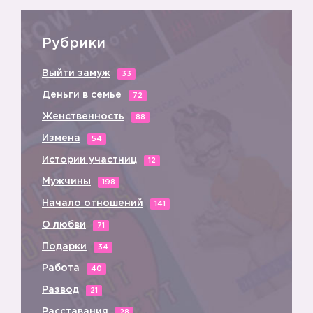
Рубрики
Выйти замуж
33
Деньги в семье
72
Женственность
88
Измена
54
Истории участниц
12
Мужчины
198
Начало отношений
141
О любви
71
Подарки
34
Работа
40
Развод
21
Расставания
28