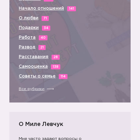
Начало отношений
141
О любви
71
Подарки
34
Работа
40
Развод
21
Расставания
28
Самооценка
138
Советы о семье
114
Все рубрики
О Миле Левчук
Мне часто задают вопросы о