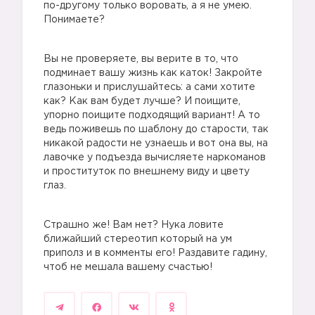
по-другому только воровать, а я не умею.
Понимаете?
Вы не проверяете, вы верите в то, что
подминает вашу жизнь как каток! Закройте
глазоньки и прислушайтесь: а сами хотите
как? Как вам будет лучше? И поищите,
упорно поищите подходящий вариант! А то
ведь поживешь по шаблону до старости, так
😩
никакой радости не узнаешь и вот она вы, на
лавочке у подъезда вычисляете наркоманов
и проституток по внешнему виду и цвету
😩
глаз.
😩
Страшно же! Вам нет? Нука ловите
ближайший стереотип который на ум
приполз и в комменты его! Раздавите гадину,
чтоб не мешала вашему счастью!