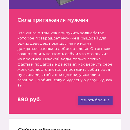
Сила притяжения мужчин
Эта книга о том, как приручить волшебство,
которое превращает мужчин в рыцарей для
одних девушек, пока другие не могут
дождаться звонка и доброго слова. О том, как
важно понять ценность себя и что это значит
на практике. Никакой воды, только логика,
факты и пошаговые действия: как вернуть себе
женское достоинство и поставить себя перед
мужчинами, чтобы они ценили, уважали и,
главное - любили такую чудесную девушку, как
вы.
890 руб.
Узнать больше