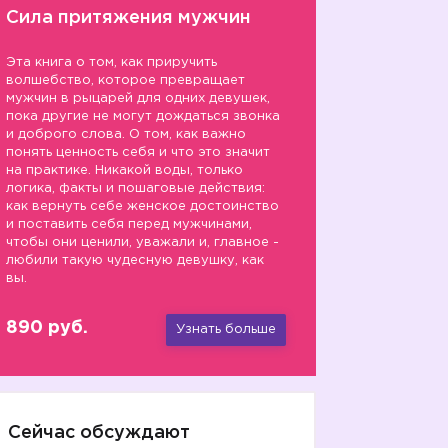
Сила притяжения мужчин
Эта книга о том, как приручить
волшебство, которое превращает
мужчин в рыцарей для одних девушек,
пока другие не могут дождаться звонка
и доброго слова. О том, как важно
понять ценность себя и что это значит
на практике. Никакой воды, только
логика, факты и пошаговые действия:
как вернуть себе женское достоинство
и поставить себя перед мужчинами,
чтобы они ценили, уважали и, главное -
любили такую чудесную девушку, как
вы.
890 руб.
Узнать больше
Сейчас обсуждают