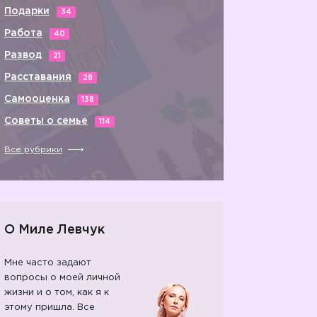
Подарки
34
Работа
40
Развод
21
Расставания
28
Самооценка
138
Советы о семье
114
Все рубрики
О Миле Левчук
Мне часто задают
вопросы о моей личной
жизни и о том, как я к
этому пришла. Все