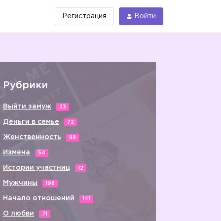
Регистрация
Войти
Рубрики
Выйти замуж
33
Деньги в семье
72
Женственность
88
Измена
54
Истории участниц
12
Мужчины
198
Начало отношений
141
О любви
71