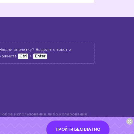
Нашли опечатку? Выделите текст и
нажмите
Ctrl
+
Enter
Любое использование либо копирование
териалов сайта, элементов дизайна и
шь с разрешения правообладателя и
ПРОЙТИ БЕСПЛАТНО