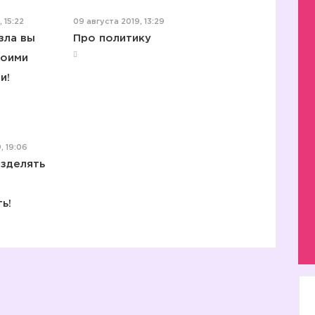
 15:22
09 августа 2019, 13:29
зла вы
Про политику
воими
и!
, 19:06
азделять
ь!