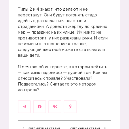
⠀
Типы 2 и 4 знают, что делают и не
перестанут. Они будут погонять стадо
идейных, развлекаться властью и
страданиями. А довести жертву до крайних
мер — праздник на их улице. Им никто не
противостоит, у них развязаны руки. И если
не изменить отношение к травле,
🔸
следующей жертвой можете стать вы или
ваши дети.
⠀
Я мечтаю об интернете, в котором хейтить
— как язык падонкоф — дурной тон. Как вы
относитесь к травле? Участвовали?
Подвергались? Считаете это методом
🔸
контроля?
🔸
ПРЕДЫДУЩАЯ СТАТЬЯ
СЛЕДУЮЩАЯ СТАТЬЯ