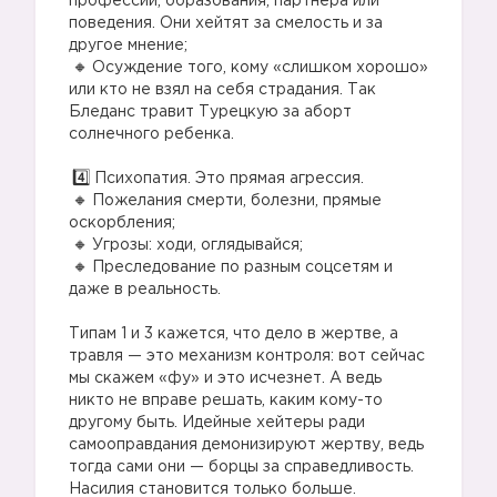
профессии, образования, партнера или
поведения. Они хейтят за смелость и за
другое мнение;
Осуждение того, кому «слишком хорошо»
или кто не взял на себя страдания. Так
Бледанс травит Турецкую за аборт
солнечного ребенка.
⠀
Психопатия. Это прямая агрессия.
Пожелания смерти, болезни, прямые
оскорбления;
Угрозы: ходи, оглядывайся;
Преследование по разным соцсетям и
даже в реальность.
⠀
Типам 1 и 3 кажется, что дело в жертве, а
травля — это механизм контроля: вот сейчас
мы скажем «фу» и это исчезнет. А ведь
никто не вправе решать, каким кому-то
другому быть. Идейные хейтеры ради
самооправдания демонизируют жертву, ведь
1️⃣
тогда сами они — борцы за справедливость.
Насилия становится только больше.