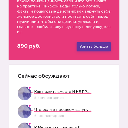
важно понять ценность себя и что это значит
на практике. Никакой воды, только логика,
факты и пошаговые действия: как вернуть себе
женское достоинство и поставить себя перед
мужчинами, чтобы они ценили, уважали и,
главное - любили такую чудесную девушку, как
вы.
890 руб.
Узнать больше
Сейчас обсуждают
Как пожить вместе И НЕ ПРОЛЕТЕТЬ СО СВАДЬБОЙ
5 комментариев
Что если в прошлом вы упустили свое счастье?
6 комментариев
К Миле или психологу?