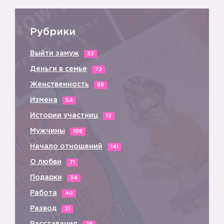
🔸
Рубрики
Выйти замуж
33
Деньги в семье
72
Женственность
88
Измена
54
Истории участниц
12
Мужчины
198
Начало отношений
141
О любви
71
Подарки
34
4️⃣
Работа
40
Развод
21