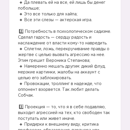
Да плевать ей на все, ей лишь бы денег
побольше;
Это все только для хайпа;
Все эти слезы — актерская игра.
⠀
Потребность в психологическом садизме.
Сделал гадость — сердцу радость и
наслаждение от власти кому-то навредить.
Сплетни, ложь, перекручивание правды о
жертве с целью вызвать агрессию на нее.
Этим грешит Вероника Степанова;
Намеренно мешать другим: дикий флуд,
мерзкие картинки, жалобы на аккаунт с
целью его заблокировать.
Провокации, троллинг в надежде, что
оппонент взорвется. Так любит делать
Собчак.
⠀
Проекция — то, что я в себе подавляю,
выходит агрессией на тех, кто свободен так
поступать или живет иначе.
Придирки к внешнему виду, критика