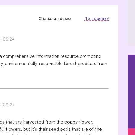
Сначала новые
По порядку
, 09:24
 a comprehensive information resource promoting
ity, environmentally-responsible forest products from
, 09:24
s that are harvested from the poppy flower.
l flowers, but it’s their seed pods that are of the