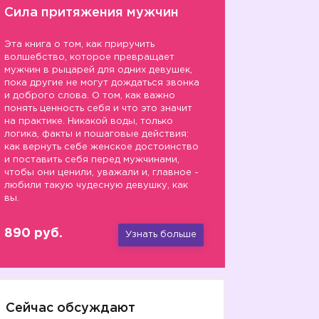
Сила притяжения мужчин
Эта книга о том, как приручить
волшебство, которое превращает
мужчин в рыцарей для одних девушек,
пока другие не могут дождаться звонка
и доброго слова. О том, как важно
понять ценность себя и что это значит
на практике. Никакой воды, только
логика, факты и пошаговые действия:
как вернуть себе женское достоинство
и поставить себя перед мужчинами,
чтобы они ценили, уважали и, главное -
любили такую чудесную девушку, как
вы.
890 руб.
Узнать больше
Сейчас обсуждают