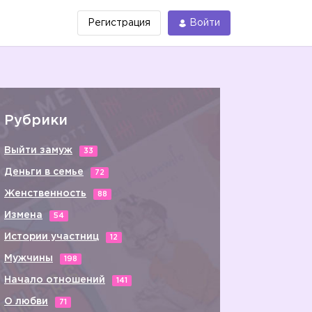
Регистрация
Войти
Рубрики
Выйти замуж
33
Деньги в семье
72
Женственность
88
Измена
54
Истории участниц
12
Мужчины
198
Начало отношений
141
О любви
71