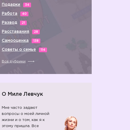
Подарки
34
Работа
40
Развод
21
Расставания
28
Самооценка
138
Советы о семье
114
Все рубрики
О Миле Левчук
Мне часто задают
вопросы о моей личной
жизни и о том, как я к
этому пришла. Все