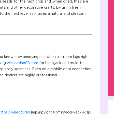
 seeds for the next crop and, when dried, they are
nts and other decorative crafts. By using fresh
o the next level as it gives a natural and pleasant
you know how annoying it is when a stream lags right
sing
win-casino88.com
for blackjack and roulette
mpletely seamless. Even on a mobile data connection,
he dealers are highly professional.
https://select0r.lol
варьируются от классических до