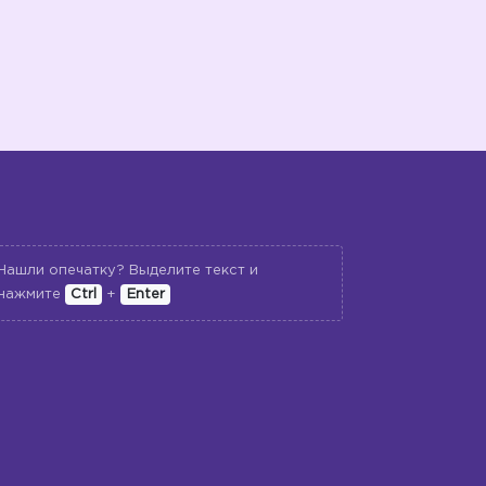
Нашли опечатку? Выделите текст и
нажмите
Ctrl
+
Enter