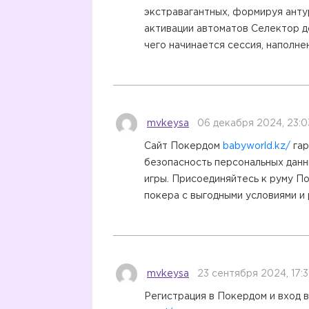
экстравагантных, формируя анту
активации автоматов Селектор д
чего начинается сессия, наполне
mvkeysa
06 декабря 2024, 23:0
Сайт Покердом
babyworld.kz/
гар
безопасность персональных данн
игры. Присоединяйтесь к руму П
покера с выгодными условиями и
mvkeysa
23 сентября 2024, 17:
Регистрация в Покердом и вход 