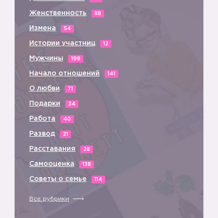
Женственность
88
Измена
54
Истории участниц
12
Мужчины
198
Начало отношений
141
О любви
71
Подарки
34
Работа
40
Развод
21
Расставания
28
Самооценка
138
Советы о семье
114
Все рубрики