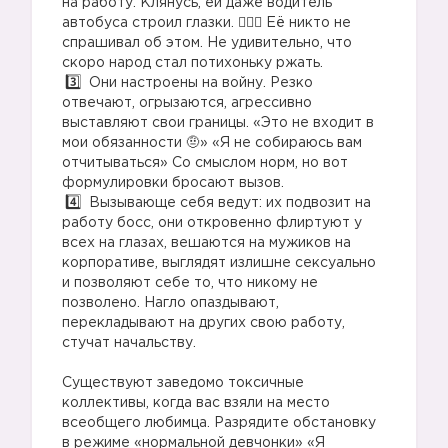
на работу. Клянусь, ей даже водитель
автобуса строил глазки. 🤷🏼‍♀️ Её никто не
спрашивал об этом. Не удивительно, что
скоро народ стал потихоньку ржать.
Они настроены на войну. Резко
отвечают, огрызаются, агрессивно
выставляют свои границы. «Это не входит в
мои обязанности 🤨» «Я не собираюсь вам
отчитываться» Со смыслом норм, но вот
формулировки бросают вызов.
Вызывающе себя ведут: их подвозит на
работу босс, они откровенно флиртуют у
всех на глазах, вешаются на мужиков на
корпоративе, выглядят излишне сексуально
и позволяют себе то, что никому не
позволено. Нагло опаздывают,
перекладывают на других свою работу,
стучат начальству.
Существуют заведомо токсичные
коллективы, когда вас взяли на место
всеобщего любимца. Разрядите обстановку
в режиме «нормальной девчонки» «Я