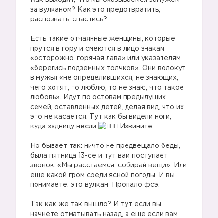
Как выходит, что мы оказываемся замужем
за вулканом? Как это предотвратить,
распознать, спастись?
Есть такие отчаянные женщины, которые
прутся в гору и смеются в лицо знакам
«осторожно, горячая лава» или указателям
«берегись подземных толчков». Они волокут
в мужья «не определившихся, не знающих,
чего хотят, то люблю, то не знаю, что такое
любовь». Идут по остовам предыдущих
семей, оставленных детей, делая вид, что их
это не касается. Тут как бы видели ноги,
куда задницу несли
Извините.
Но бывает так: ничто не предвещало беды,
была пятница 13-ое и тут вам поступает
звонок: «Мы расстаемся, собирай вещи». Или
еще какой гром среди ясной погоды. И вы
понимаете: это вулкан! Пропало фсэ.
Так как же так вышло? И тут если вы
начнёте отматывать назад, а еще если вам