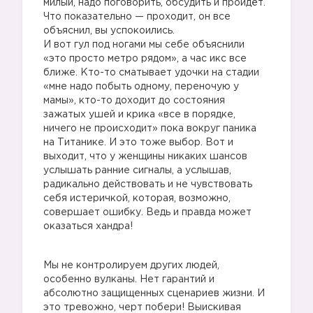
милый, надо поговорить, обсудить и пройдёт.
Что показательно — проходит, он все
объяснил, вы успокоились.
И вот гул под ногами мы себе объяснили
«это просто метро рядом», а час икс все
ближе. Кто-то сматывает удочки на стадии
«мне надо побыть одному, переночую у
мамы», кто-то доходит до состояния
зажатых ушей и крика «все в порядке,
ничего не происходит» пока вокруг паника
на Титанике. И это тоже выбор. Вот и
выходит, что у женщины никаких шансов
услышать ранние сигналы, а услышав,
радикально действовать и не чувствовать
себя истеричкой, которая, возможно,
совершает ошибку. Ведь и правда может
оказаться хандра!
Мы не контролируем других людей,
особенно вулканы. Нет гарантий и
абсолютно защищенных сценариев жизни. И
это тревожно, черт побери! Выискивая