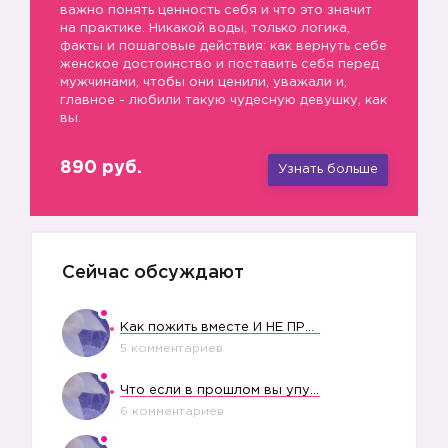
важно понять ценность себя и что это значит
на практике. Никакой воды, только логика,
факты и пошаговые действия: как вернуть себе
женское достоинство и поставить себя перед
мужчинами, чтобы они ценили, уважали и,
главное - любили такую чудесную девушку, как
вы.
890 руб.
Узнать больше
Сейчас обсуждают
Как пожить вместе И НЕ ПРОЛЕТЕТЬ СО СВАДЬБОЙ
5 комментариев
Что если в прошлом вы упустили свое счастье?
6 комментариев