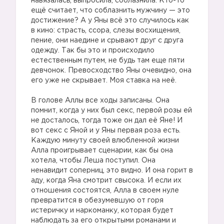
навязалась, выпросила, соблазнила. Кто-то
ещё считает, что соблазнить мужчину — это
достижение? А у Яны всё это случилось как
в кино: страсть, ссора, слезы восхищения,
пение, они наедине и срывают друг с друга
одежду. Так бы это и происходило
естественным путем, не будь там еще пяти
девчонок. Превосходство Яны очевидно, она
его уже не скрывает. Моя ставка на неё.
В голове Аллы все ходы записаны. Она
помнит, когда у них был секс, первой розы ей
не досталось, тогда тоже он дал её Яне! И
вот секс с Яной и у Яны первая роза есть.
Каждую минуту своей влюбленной жизни
Алла проигрывает сценарии, как бы она
хотела, чтобы Леша поступил. Она
ненавидит соперниц, это видно. И она горит в
аду, когда Яна смотрит свысока. И если их
отношения состоятся, Алла в своем нуле
превратится в обезумевшую от горя
истеричку и наркоманку, которая будет
наблюдать за его открытыми романами и