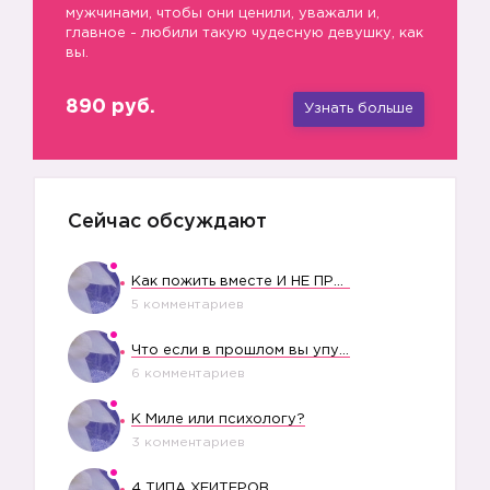
мужчинами, чтобы они ценили, уважали и,
главное - любили такую чудесную девушку, как
вы.
890 руб.
Узнать больше
Сейчас обсуждают
Как пожить вместе И НЕ ПРОЛЕТЕТЬ СО СВАДЬБОЙ
5 комментариев
Что если в прошлом вы упустили свое счастье?
6 комментариев
К Миле или психологу?
3 комментариев
4 ТИПА ХЕЙТЕРОВ