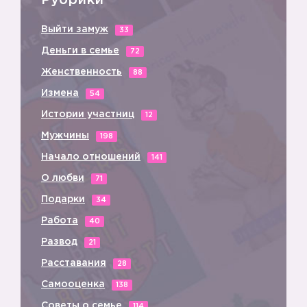
Рубрики
Выйти замуж
33
Деньги в семье
72
Женственность
88
Измена
54
Истории участниц
12
Мужчины
198
Начало отношений
141
О любви
71
Подарки
34
Работа
40
Развод
21
Расставания
28
Самооценка
138
Советы о семье
114