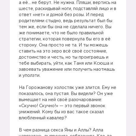
а её… не берут. Не нужна. Пляши, вертись на
шесте, раскидывай ноги, подставляй лицо и в
ответ «нет» и домой без розы. И перед
родителями стыдно, ведь результат был бы
тем же, если бы она не сделала ничего. Вы
же понимаете, что не было правильной
стратегии, которая повернула бы его в её
сторону. Она просто не та. И ты можешь
ставить на это зеро всё своё состояние,
достоинство и честь, но ты проиграешь и
тебе выбирать, уйти, как Таня или Ксюша и
завоевать уважение или получить наотмашь
и уползти.
На Горожанову холостяк уже злится. Ему не
показалось, она пустая. Вы видели? Он уже
вымещает на ней своё разочарование:
«Скучно! Скучно!» — это первый звонок
унижений. Кому бы из вас такое сказал
влюбленный кавалер?
В чем разница секса Яны и Аллы? Алла