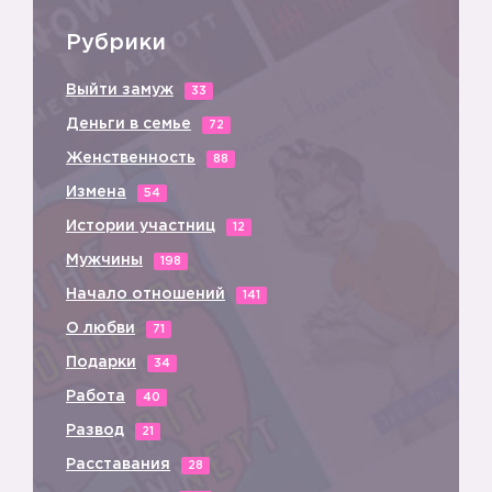
Рубрики
Выйти замуж
33
Деньги в семье
72
Женственность
88
Измена
54
Истории участниц
12
Мужчины
198
Начало отношений
141
О любви
71
Подарки
34
Работа
40
Развод
21
Расставания
28