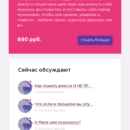
факты и пошаговые действия: как вернуть себе
женское достоинство и поставить себя перед
мужчинами, чтобы они ценили, уважали и,
главное - любили такую чудесную девушку, как
вы.
890 руб.
Узнать больше
Сейчас обсуждают
Как пожить вместе И НЕ ПРОЛЕТЕТЬ СО СВАДЬБОЙ
5 комментариев
Что если в прошлом вы упустили свое счастье?
6 комментариев
К Миле или психологу?
3 комментариев