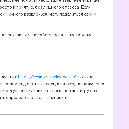
имер, мне помогли небольшие азартные игры для
просто и понятно, без лишнего стресса. Если
ом немного развлечься, могу поделиться своим
и ненавязчивым способом поднять настроение.
п лучших
https://casino.ru/onlinecasino1/
казино
ов, рекомендованных здесь, и ни разу не пожалел о
 и регулярные акции, которые делают игру еще
инг определенно стоит внимания!