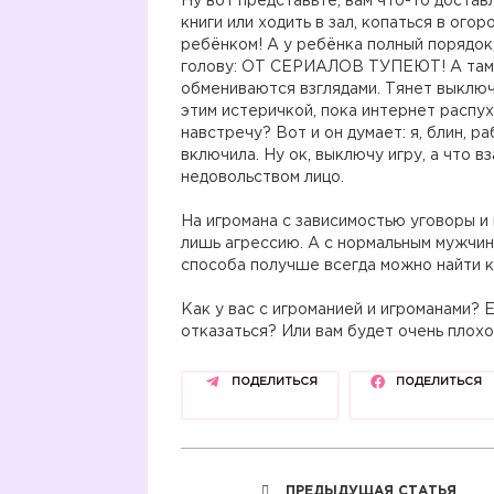
Ну вот представьте, вам что-то достав
книги или ходить в зал, копаться в ого
ребёнком! А у ребёнка полный порядок,
голову: ОТ СЕРИАЛОВ ТУПЕЮТ! А там 
обмениваются взглядами. Тянет выключ
этим истеричкой, пока интернет распух
навстречу? Вот и он думает: я, блин, ра
включила. Ну ок, выключу игру, а что 
недовольством лицо.
На игромана с зависимостью уговоры и 
лишь агрессию. А с нормальным мужчин
способа получше всегда можно найти 
Как у вас с игроманией и игроманами? Е
отказаться? Или вам будет очень плохо
ПОДЕЛИТЬСЯ
ПОДЕЛИТЬСЯ
ПРЕДЫДУЩАЯ СТАТЬЯ