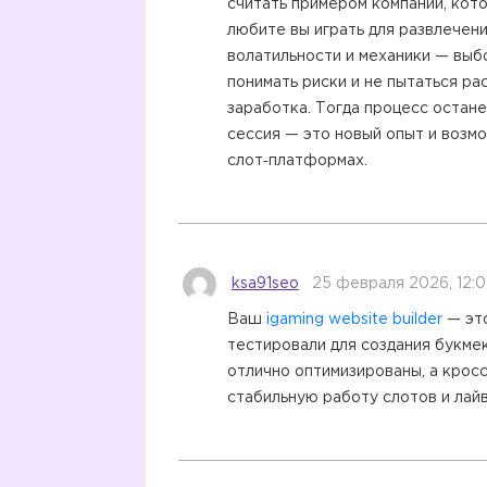
считать примером компании, кот
любите вы играть для развлечени
волатильности и механики — выбо
понимать риски и не пытаться ра
заработка. Тогда процесс остане
сессия — это новый опыт и возм
слот‑платформах.
ksa91seo
25 февраля 2026, 12:
Ваш
igaming website builder
— эт
тестировали для создания букм
отлично оптимизированы, а кро
стабильную работу слотов и лайв