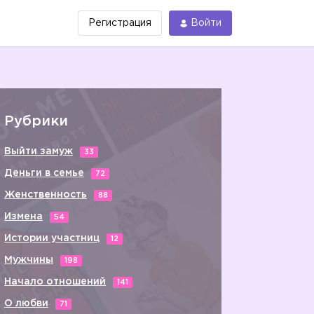
Регистрация
Войти
Рубрики
Выйти замуж
33
Деньги в семье
72
Женственность
88
Измена
54
Истории участниц
12
Мужчины
198
Начало отношений
141
О любви
71