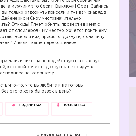
ляет удовольствие, вы любите свой сериал или
роде, а мужчину это бесит. Выключи! Орет. Займись
 вы только отдохнуть присели и тут вам снаряд в
Дейенерис и Сноу многозначительно
ить? Отнюдь! Тянет обнять, провести время с
ает от спойлеров? Ну честно, хочется пойти ему
ботаю, все для них, присел отдохнуть, а она пилу
взамен? И видит ваше перекошенное
приёмчики никогда не подействуют, а вызовут
ой, который хочет отдохнуть и не придумал
компромисс по-хорошему.
сть что-то, что вы любите и не готовы
 без этого хотя бы разок в день?
ПОДЕЛИТЬСЯ
ПОДЕЛИТЬСЯ
СЛЕДУЮЩАЯ СТАТЬЯ