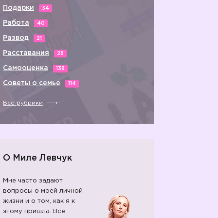
Подарки
34
Работа
40
Развод
21
Расставания
28
Самооценка
138
Советы о семье
114
Все рубрики
О Миле Левчук
Мне часто задают
вопросы о моей личной
жизни и о том, как я к
этому пришла. Все