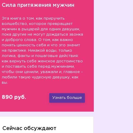
Сила притяжения мужчин
Эта книга о том, как приручить
волшебство, которое превращает
мужчин в рыцарей для одних девушек,
пока другие не могут дождаться звонка
и доброго слова. О том, как важно
понять ценность себя и что это значит
на практике. Никакой воды, только
логика, факты и пошаговые действия:
как вернуть себе женское достоинство
и поставить себя перед мужчинами,
чтобы они ценили, уважали и, главное -
любили такую чудесную девушку, как
вы.
890 руб.
Узнать больше
Сейчас обсуждают