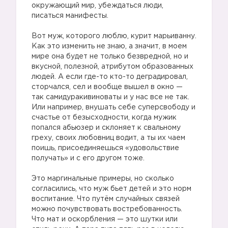
окружающий мир, убеждаться люди,
писаться манифесты.
Вот муж, которого люблю, курит марьиванну.
Как это изменить не знаю, а значит, в моем
мире она будет не только безвредной, но и
вкусной, полезной, атрибутом образованных
людей. А если где-то кто-то деградировал,
сторчался, сел и вообще вышел в окно —
так самидуракивиноваты и у нас все не так.
Или например, внушать себе суперсвободу и
счастье от безысходности, когда мужик
попался абьюзер и склоняет к свальному
греху, своих любовниц водит, а ты их чаем
поишь, присоединяешься «удовольствие
получать» и с его другом тоже.
Это маргинальные примеры, но сколько
согласились, что муж бьет детей и это норм
воспитание. Что путём случайных связей
можно почувствовать востребованность.
Что мат и оскорбления — это шутки или