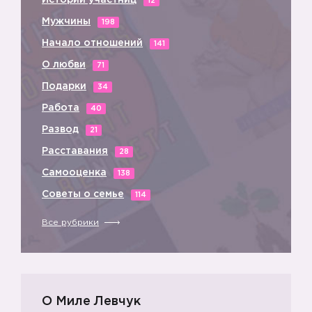
Истории участниц
12
Мужчины
198
Начало отношений
141
О любви
71
Подарки
34
Работа
40
Развод
21
Расставания
28
Самооценка
138
Советы о семье
114
Все рубрики
О Миле Левчук