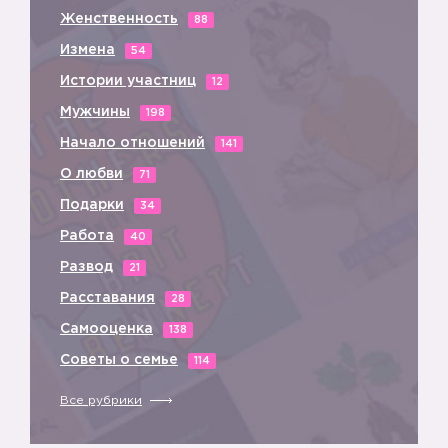
Женственность
88
Измена
54
Истории участниц
12
Мужчины
198
Начало отношений
141
О любви
71
Подарки
34
Работа
40
Развод
21
Расставания
28
Самооценка
138
Советы о семье
114
Все рубрики