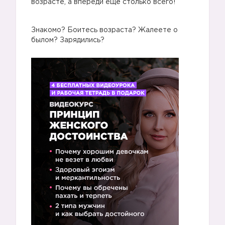
возрасте, а впереди ещё столько всего!
Знакомо? Боитесь возраста? Жалеете о
былом? Зарядились?
👱🏻
👩🏼