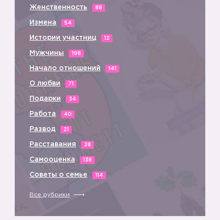
Женственность
88
Измена
54
Истории участниц
12
Мужчины
198
Начало отношений
141
О любви
71
Подарки
34
Работа
40
Развод
21
Расставания
28
Самооценка
138
Советы о семье
114
⬇️
Все рубрики