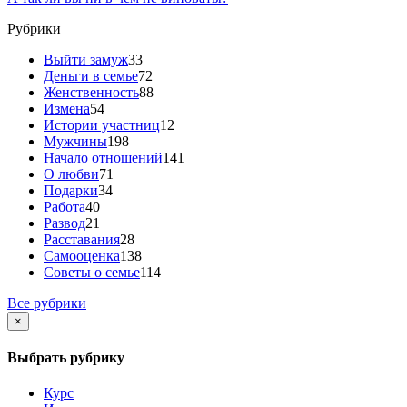
Рубрики
Выйти замуж
33
Деньги в семье
72
Женственность
88
Измена
54
Истории участниц
12
Мужчины
198
Начало отношений
141
О любви
71
Подарки
34
Работа
40
Развод
21
Расставания
28
Самооценка
138
Советы о семье
114
Все рубрики
×
Выбрать рубрику
Курс