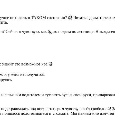
лучше не писать в ТАКОМ состоянии?
😱
Читать с драматическ
тить.
? Сейчас я чувствую, как будто подьем по лестнице. Никогда ещ
: значит это возможно! Ура
😀
хо и у меня не получится;
ируюсь;
и с пьяным водителем и тут взять руль в свои руки, припарковать
подстраивалась под всех, а теперь я чувствую себя свободной! За
не пришлось подстраиваться и угождать. Мы меняем мир изнутри 