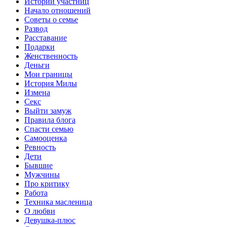
Истории участниц
Начало отношений
Советы о семье
Развод
Расставание
Подарки
Женственность
Деньги
Мои границы
История Милы
Измена
Секс
Выйти замуж
Правила блога
Спасти семью
Самооценка
Ревность
Дети
Бывшие
Мужчины
Про критику
Работа
Техника масленица
О любви
Девушка-плюс