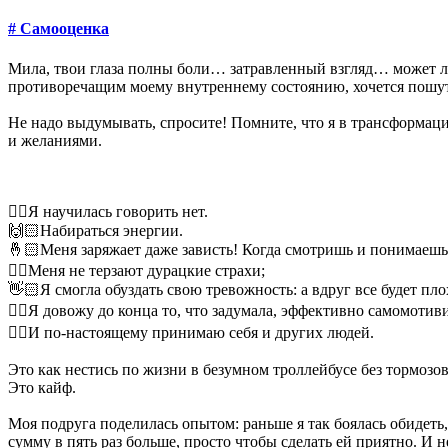
#
Самооценка
Мила, твои глаза полны боли… затравленный взгляд… может 
противоречащим моему внутреннему состоянию, хочется пошу
Не надо выдумывать, спросите! Помните, что я в трансформации
и желаниями.
✋🏻
Я научилась говорить нет.
🙌🏻
Набираться энергии.
🤞🏻Меня заряжает даже зависть! Когда смотришь и понимаешь
👌🏻
Меня не терзают дурацкие страхи;
👋🏻
Я смогла обуздать свою тревожность: а вдруг все будет пло
✌🏻
Я довожу до конца то, что задумала, эффективно самомотив
👍🏻
И по-настоящему принимаю себя и других людей.
Это как нестись по жизни в безумном троллейбусе без тормозов 
Это кайф.
Моя подруга поделилась опытом: раньше я так боялась обидеть, 
сумму в пять раз больше, просто чтобы сделать ей приятно. И 