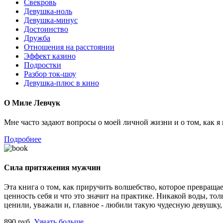
Свекровь
Девушка-ноль
Девушка-минус
Достоинство
Дружба
Отношения на расстоянии
Эффект казино
Подростки
Разбор ток-шоу
Девушка-плюс в кино
О Миле Левчук
Мне часто задают вопросы о моей личной жизни и о том, как я к
Подробнее
Сила притяжения мужчин
Эта книга о том, как приручить волшебство, которое превращае
ценность себя и что это значит на практике. Никакой воды, то
ценили, уважали и, главное - любили такую чудесную девушку,
890 руб.
Узнать больше