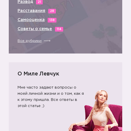
Развод
21
Расставания
28
👿
Самооценка
138
Советы о семье
114
Все рубрики
О Миле Левчук
👿
Мне часто задают вопросы о
моей личной жизни и о том, как я
к этому пришла. Все ответы в
этой статье ;)