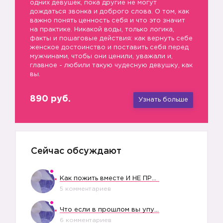
одних девушек, пока другие не могут
дождаться звонка и доброго слова. О том, как
важно понять ценность себя и что это значит
на практике. Никакой воды, только логика,
факты и пошаговые действия: как вернуть себе
женское достоинство и поставить себя перед
мужчинами, чтобы они ценили, уважали и,
главное - любили такую чудесную девушку, как
вы.
890 руб.
Узнать больше
Сейчас обсуждают
Как пожить вместе И НЕ ПРОЛЕТЕТЬ СО СВАДЬБОЙ
5 комментариев
Что если в прошлом вы упустили свое счастье?
6 комментариев