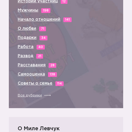
Истории участниц
12
Мужчины
198
Начало отношений
141
О любви
71
Подарки
34
Работа
40
Развод
21
Расставания
28
Самооценка
138
Советы о семье
114
Все рубрики
О Миле Левчук